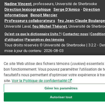
Nadine Vincent
, professeurs, Université de Sherbrooke
Direction lexicographique
:
Serge D’Amico
-
Direction
informatique
:
Benoit Mercier
Professeurs collaborateurs
:
feu Jean-Claude Boulange
Université Laval,
feu Michel Théoret
, Université de Sherbr
Qu’est-ce que le dictionnaire Usito ?
|
Contactez-nous
|
Conditio
d’utilisation
|
Paramètres des témoins
Tous droits réservés
©
Université de Sherbrooke |
3.2.2
- Der
mise à jour du contenu :
2026-08-03
Ce site Web utilise des fichiers témoins (
cookies
) essentiels
bon fonctionnement. Vous pouvez paramétrer l'utilisation de 
facultatifs nous permettant d'optimiser votre expérience à tra
site.
Voir la Politique de confidentialité
Gérer les paramètres
Autoriser tout