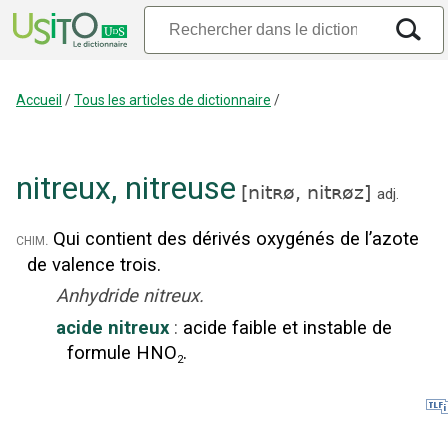
Accueil
/
Tous les articles de dictionnaire
/
nitreux
,
nitreuse
[
nitʀø,
nitʀøz
]
adj.
Qui contient des dérivés oxygénés de l’azote
chim.
de valence trois.
Anhydride nitreux.
acide nitreux
:
acide faible et instable de
formule HNO
.
2