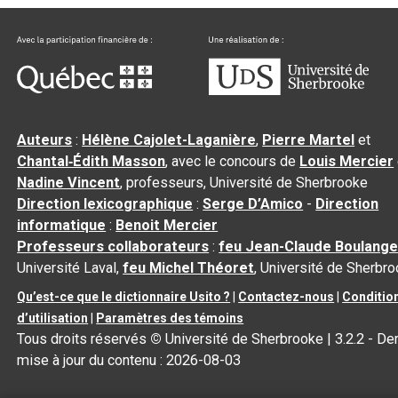
Auteurs
:
Hélène Cajolet-Laganière
,
Pierre Martel
et
Chantal‑Édith Masson
, avec le concours de
Louis Mercier
Nadine Vincent
, professeurs, Université de Sherbrooke
Direction lexicographique
:
Serge D’Amico
-
Direction
informatique
:
Benoit Mercier
Professeurs collaborateurs
:
feu Jean-Claude Boulange
Université Laval,
feu Michel Théoret
, Université de Sherbr
Qu’est-ce que le dictionnaire Usito ?
|
Contactez-nous
|
Conditio
d’utilisation
|
Paramètres des témoins
Tous droits réservés
©
Université de Sherbrooke |
3.2.2
- Der
mise à jour du contenu :
2026-08-03