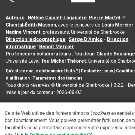
Auteurs
:
Hélène Cajolet-Laganière
,
Pierre Martel
et
Chantal‑Édith Masson
, avec le concours de
Louis Mercier
Nadine Vincent
, professeurs, Université de Sherbrooke
Direction lexicographique
:
Serge D’Amico
-
Direction
informatique
:
Benoit Mercier
Professeurs collaborateurs
:
feu Jean-Claude Boulange
Université Laval,
feu Michel Théoret
, Université de Sherbr
Qu’est-ce que le dictionnaire Usito ?
|
Contactez-nous
|
Conditio
d’utilisation
|
Paramètres des témoins
Tous droits réservés
©
Université de Sherbrooke |
3.2.2
- Der
mise à jour du contenu :
2026-08-03
Ce site Web utilise des fichiers témoins (
cookies
) essentiels
bon fonctionnement. Vous pouvez paramétrer l'utilisation de 
facultatifs nous permettant d'optimiser votre expérience à tra