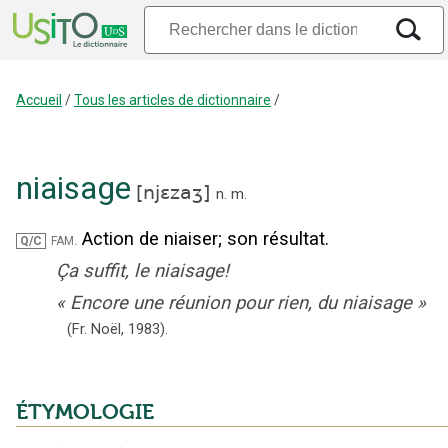
Accueil
/
Tous les articles de dictionnaire
/
niaisage
[
njɛzaʒ
]
n.
m.
Action de niaiser
;
son résultat.
fam.
Q/C
Ça suffit, le niaisage!
«
Encore une réunion pour rien, du niaisage
»
(Fr. Noël,
1983).
ÉTYMOLOGIE