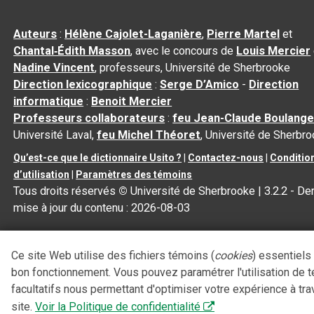
Auteurs
:
Hélène Cajolet-Laganière
,
Pierre Martel
et
Chantal‑Édith Masson
, avec le concours de
Louis Mercier
Nadine Vincent
, professeurs, Université de Sherbrooke
Direction lexicographique
:
Serge D’Amico
-
Direction
informatique
:
Benoit Mercier
Professeurs collaborateurs
:
feu Jean-Claude Boulange
Université Laval,
feu Michel Théoret
, Université de Sherbr
Qu’est-ce que le dictionnaire Usito ?
|
Contactez-nous
|
Conditio
d’utilisation
|
Paramètres des témoins
Tous droits réservés
©
Université de Sherbrooke |
3.2.2
- Der
mise à jour du contenu :
2026-08-03
Ce site Web utilise des fichiers témoins (
cookies
) essentiels
bon fonctionnement. Vous pouvez paramétrer l'utilisation de 
facultatifs nous permettant d'optimiser votre expérience à tra
site.
Voir la Politique de confidentialité