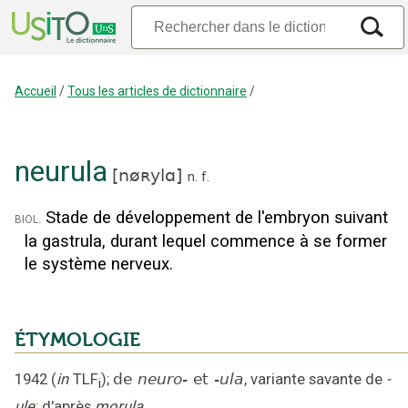
Accueil
/
Tous les articles de dictionnaire
/
neurula
[
nøʀylɑ
]
n.
f.
Stade de développement de l'embryon suivant
biol.
la gastrula, durant lequel commence à se former
le système nerveux.
ÉTYMOLOGIE
1942
(
in
TLF
);
de
neuro-
et
-ula
,
variante savante de
-
i
ule
;
d'après
morula
.