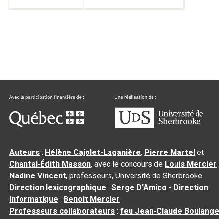
Auteurs
:
Hélène Cajolet-Laganière
,
Pierre Martel
et
Chantal‑Édith Masson
, avec le concours de
Louis Mercier
Nadine Vincent
, professeurs, Université de Sherbrooke
Direction lexicographique
:
Serge D’Amico
-
Direction
informatique
:
Benoit Mercier
Professeurs collaborateurs
:
feu Jean-Claude Boulange