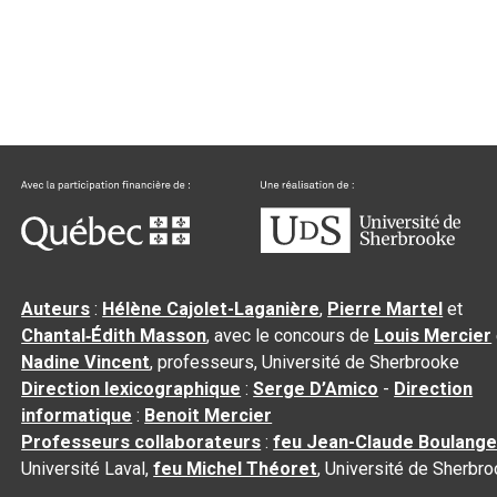
Auteurs
:
Hélène Cajolet-Laganière
,
Pierre Martel
et
Chantal‑Édith Masson
, avec le concours de
Louis Mercier
Nadine Vincent
, professeurs, Université de Sherbrooke
Direction lexicographique
:
Serge D’Amico
-
Direction
informatique
:
Benoit Mercier
Professeurs collaborateurs
:
feu Jean-Claude Boulange
Université Laval,
feu Michel Théoret
, Université de Sherbr