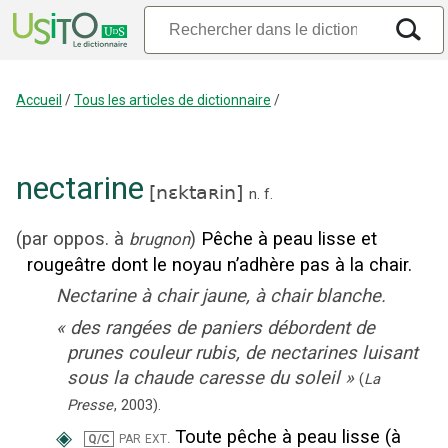
Accueil
/
Tous les articles de dictionnaire
/
nectarine
[
nɛktaʀin
]
n.
f.
(
par oppos. à
)
Pêche à peau lisse et
brugnon
rougeâtre dont le noyau n’adhère pas à la chair.
Nectarine à chair jaune, à chair blanche.
«
des rangées de paniers débordent de
prunes couleur rubis, de nectarines luisant
sous la chaude caresse du soleil
»
(
La
Presse
,
2003
).
◈
Toute pêche à peau lisse (à
par ext.
Q/C