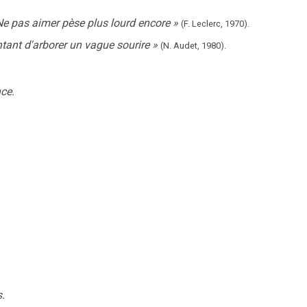
Ne pas aimer pèse plus lourd encore
»
(F. Leclerc,
1970).
ntant d'arborer un vague sourire
»
(N. Audet,
1980).
nce.
.