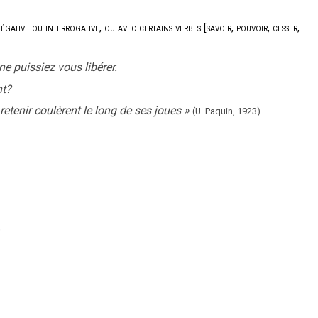
ative ou interrogative, ou avec certains verbes [savoir, pouvoir, cesser,
e puissiez vous libérer.
nt?
retenir coulèrent le long de ses joues
»
(U. Paquin,
1923).
)