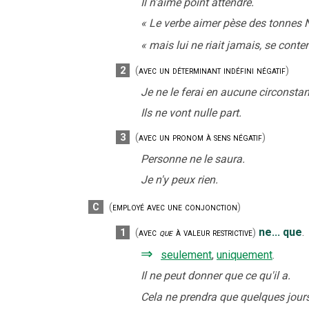
Il n'aime point attendre.
«
Le verbe aimer pèse des tonnes 
«
mais lui ne riait jamais, se conte
2
(
avec un déterminant indéfini négatif
)
Je ne le ferai en aucune circonsta
Ils ne vont nulle part.
3
(
avec un pronom à sens négatif
)
Personne ne le saura.
Je n'y peux rien.
C
(
employé avec une conjonction
)
ne... que
.
1
(
avec
que
à valeur restrictive
)
⇒
seulement
,
uniquement
.
Il ne peut donner que ce qu'il a.
Cela ne prendra que quelques jours