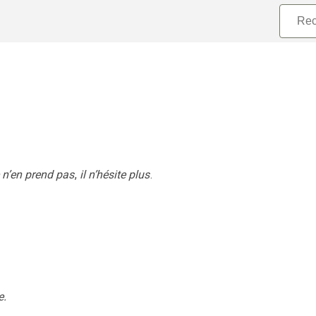
e n’en prend pas
,
il n’hésite plus
.
e.