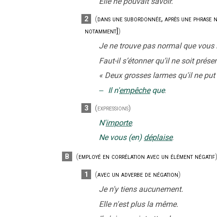
Elle ne pouvait savoir.
2
(
dans une subordonnée, après une phrase nég
notamment]
)
Je ne trouve pas normal que vous n
Faut-il s’étonner qu’il ne soit prése
«
Deux grosses larmes qu'il ne put 
‒
Il n'
empêche
que
.
3
(expressions)
N'
importe
.
Ne vous (en)
déplaise
.
B
(
employé en corrélation avec un élément négatif
1
(
avec un adverbe de négation
)
Je n'y tiens aucunement.
Elle n'est plus la même.