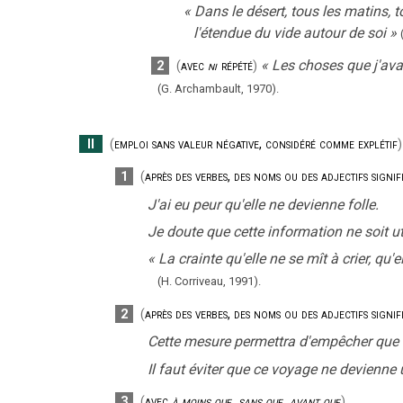
«
Dans le désert, tous les matins, t
l'étendue du vide autour de soi
»
«
Les choses que j'avai
2
(
avec
ni
répété
)
(G. Archambault,
1970).
II
(
emploi sans valeur négative, considéré comme explétif
)
1
(
après des verbes, des noms ou des adjectifs signi
J'ai eu peur qu'elle ne devienne folle.
Je doute que cette information ne soit ut
«
La crainte qu'elle ne se mît à crier, qu'
(H. Corriveau,
1991).
2
(
après des verbes, des noms ou des adjectifs signi
Cette mesure permettra d'empêcher que c
Il faut éviter que ce voyage ne devienn
3
(
avec
à moins que
,
sans que
,
avant que
)