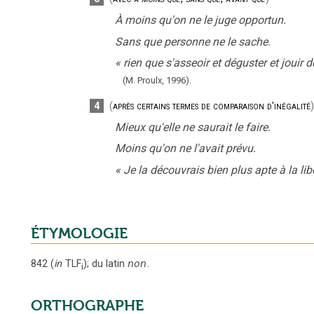
À moins qu'on ne le juge opportun.
Sans que personne ne le sache.
«
rien que s'asseoir et déguster et jouir
(M. Proulx,
1996).
4
(
après certains termes de comparaison d'inégalité
)
Mieux qu'elle ne saurait le faire.
Moins qu'on ne l'avait prévu.
«
Je la découvrais bien plus apte à la lib
ÉTYMOLOGIE
842
(
in
TLF
);
du latin
non
.
i
ORTHOGRAPHE