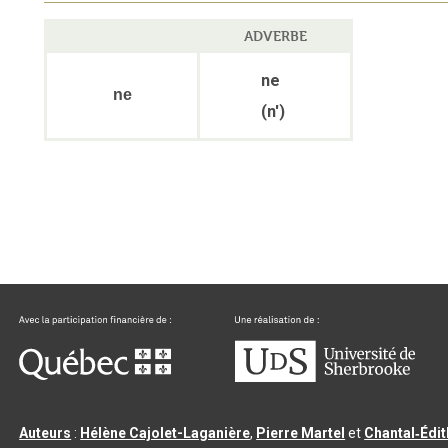
ADVERBE
ne
ne
(n')
Auteurs
:
Hélène Cajolet-Laganière
,
Pierre Martel
et
Chantal‑Édi