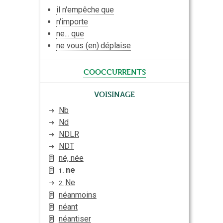
il n'
empêche
que
n'
importe
ne... que
ne vous (en)
déplaise
cooccurrents
Voisinage
Nb
Nd
NDLR
NDT
né, née
ne
1.
Ne
2.
néanmoins
néant
néantiser