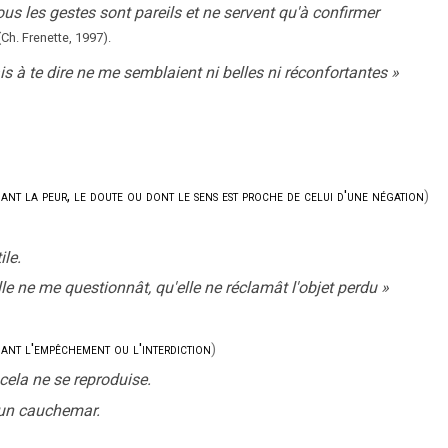
ous les gestes sont pareils et ne servent qu'à confirmer
(Ch. Frenette,
1997).
s à te dire ne me semblaient ni belles ni réconfortantes
»
fiant la peur, le doute ou dont le sens est proche de celui d'une négation
)
ile.
elle ne me questionnât, qu'elle ne réclamât l'objet perdu
»
fiant l'empêchement ou l'interdiction
)
ela ne se reproduise.
e un cauchemar.