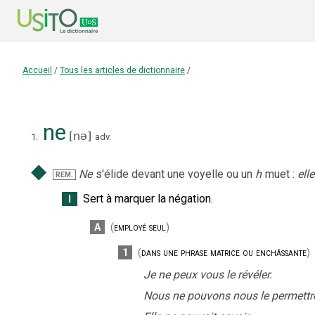
Accueil
/
Tous les articles de dictionnaire
/
ne
[
nə
]
1.
adv.
◆
Ne
s'élide devant une voyelle ou un
h
muet :
ell
REM.
Sert à marquer la négation.
I
A
(
employé seul
)
1
(
dans une phrase matrice ou enchâssante
)
Je ne peux vous le révéler.
Nous ne pouvons nous le permettr