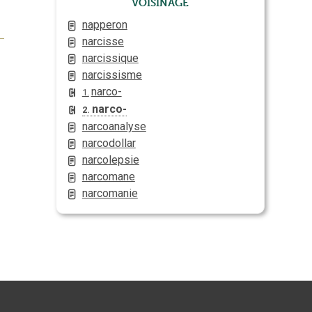
Voisinage
napperon
narcisse
narcissique
narcissisme
narco-
1.
narco-
2.
narcoanalyse
narcodollar
narcolepsie
narcomane
narcomanie