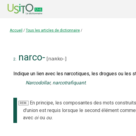
Accueil
/
Tous les articles de dictionnaire
/
narco-
[
naʀko-
]
2.
Indique un lien avec les narcotiques, les drogues ou les s
Narcodollar
,
narcotrafiquant
.
En principe, les composantes des mots construits
REM.
d'union est requis lorsque le second élément comme
avec
oi
ou
ou
.