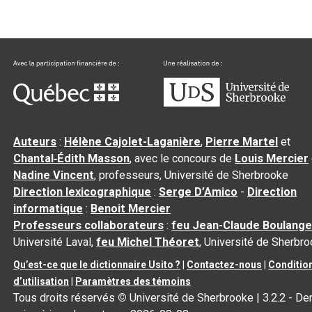
Auteurs
:
Hélène Cajolet-Laganière
,
Pierre Martel
et
Chantal‑Édith Masson
, avec le concours de
Louis Mercier
Nadine Vincent
, professeurs, Université de Sherbrooke
Direction lexicographique
:
Serge D’Amico
-
Direction
informatique
:
Benoit Mercier
Professeurs collaborateurs
:
feu Jean-Claude Boulange
Université Laval,
feu Michel Théoret
, Université de Sherbr
Qu’est-ce que le dictionnaire Usito ?
|
Contactez-nous
|
Conditio
d’utilisation
|
Paramètres des témoins
Tous droits réservés
©
Université de Sherbrooke |
3.2.2
- Der