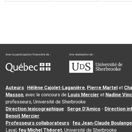
Auteurs
:
Hélène Cajolet-Laganière
,
Pierre Martel
et
Cha
Masson
, avec le concours de
Louis Mercier
et
Nadine Vin
professeurs, Université de Sherbrooke
Direction lexicographique
:
Serge D’Amico
-
Direction i
Benoit Mercier
Professeurs collaborateurs
:
feu Jean-Claude Boulange
Laval,
feu Michel Théoret
, Université de Sherbrooke