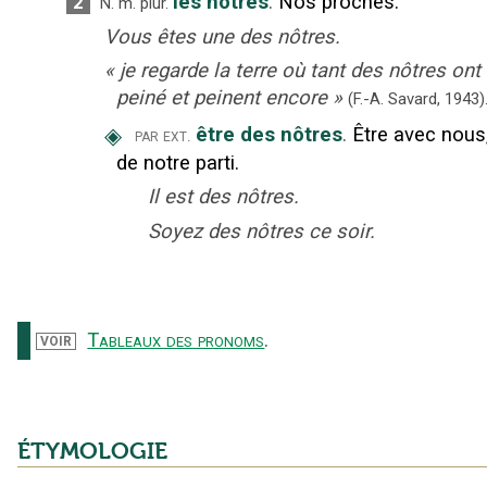
les nôtres
.
Nos proches.
2
N.
m.
plur.
Vous êtes une des nôtres.
«
je regarde la terre où tant des nôtres ont
peiné et peinent encore
»
(F.-A. Savard,
1943)
◈
être des nôtres
.
Être avec nous
par ext.
de notre parti.
Il est des nôtres.
Soyez des nôtres ce soir.
Tableaux des pronoms
.
VOIR
ÉTYMOLOGIE