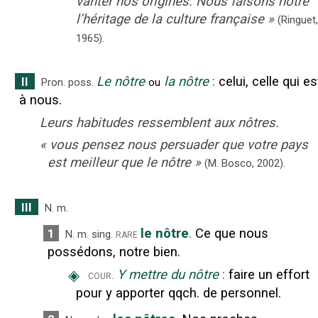
vanter nos origines. Nous faisons nôtre
l’héritage de la culture française
»
(
Ringuet
,
1965
).
Le nôtre
la nôtre
:
celui, celle qui es
II
Pron. poss.
ou
à nous.
Leurs habitudes ressemblent aux nôtres.
«
vous pensez nous persuader que votre pays
est meilleur que le nôtre
»
(M. Bosco,
2002).
III
N.
m.
le nôtre
.
Ce que nous
1
rare
N.
m.
sing.
possédons, notre bien.
◈
Y mettre du nôtre
:
faire un effort
cour.
pour y apporter qqch. de personnel.