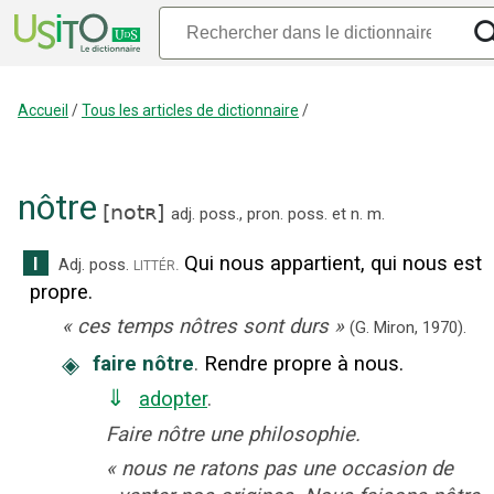
Accueil
/
Tous les articles de dictionnaire
/
nôtre
[
notʀ
]
adj. poss.
,
pron. poss.
et
n.
m.
Qui nous appartient, qui nous est
I
littér.
Adj. poss.
propre.
«
ces temps nôtres sont durs
»
(G. Miron,
1970).
◈
faire nôtre
.
Rendre propre à nous.
⇓
adopter
.
Faire nôtre une philosophie.
«
nous ne ratons pas une occasion de