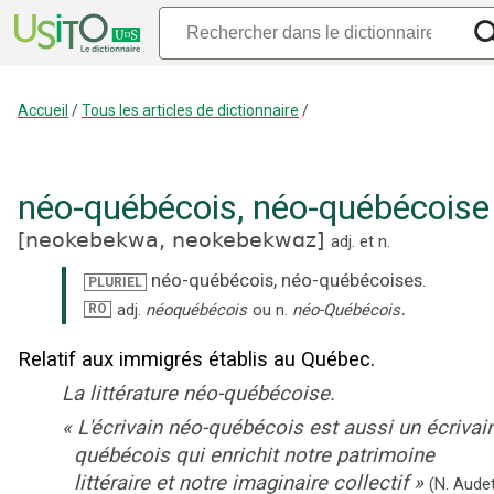
Accueil
/
Tous les articles de dictionnaire
/
néo-québécois
,
néo-québécoise
[
neokebekwa,
neokebekwɑz
]
adj.
et
n.
néo-québécois
,
néo-québécoises
.
PLURIEL
.
adj.
néoquébécois
ou
n.
néo-Québécois
RO
Relatif aux immigrés établis au Québec.
La littérature néo-québécoise.
«
L'écrivain néo-québécois est aussi un écrivai
québécois qui enrichit notre patrimoine
littéraire et notre imaginaire collectif
»
(N. Audet