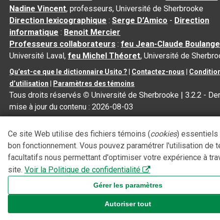
Nadine Vincent
, professeurs, Université de Sherbrooke
Direction lexicographique
:
Serge D’Amico
-
Direction
informatique
:
Benoit Mercier
Professeurs collaborateurs
:
feu Jean-Claude Boulange
Université Laval,
feu Michel Théoret
, Université de Sherbr
Qu’est-ce que le dictionnaire Usito ?
|
Contactez-nous
|
Conditio
d’utilisation
|
Paramètres des témoins
Tous droits réservés
©
Université de Sherbrooke |
3.2.2
- Der
mise à jour du contenu :
2026-08-03
Ce site Web utilise des fichiers témoins (
cookies
) essentiels
bon fonctionnement. Vous pouvez paramétrer l'utilisation de 
facultatifs nous permettant d'optimiser votre expérience à tra
site.
Voir la Politique de confidentialité
Gérer les paramètres
Autoriser tout