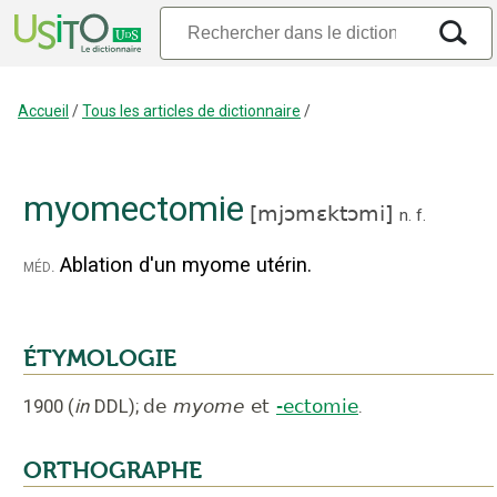
Accueil
/
Tous les articles de dictionnaire
/
myomectomie
[
mjɔmɛktɔmi
]
n.
f.
Ablation d'un myome utérin.
méd.
ÉTYMOLOGIE
1900
(
in
DDL
);
de
myome
et
-ectomie
.
ORTHOGRAPHE