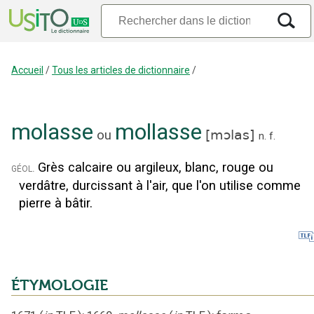
Accueil
/
Tous les articles de dictionnaire
/
molasse
mollasse
ou
[
mɔlas
]
n.
f.
Grès calcaire ou argileux, blanc, rouge ou
géol.
verdâtre, durcissant à l'air, que l'on utilise comme
pierre à bâtir.
ÉTYMOLOGIE