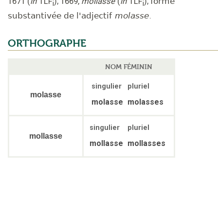
1671
(
in
TLF
);
1669
,
mollasse
(
in
TLF
);
forme
i
i
substantivée de l'adjectif
molasse
.
ORTHOGRAPHE
NOM FÉMININ
singulier
pluriel
molasse
molasse
molasses
singulier
pluriel
mollasse
mollasse
mollasses