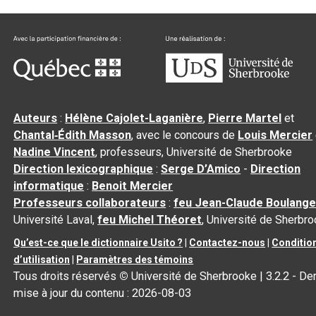
Auteurs
:
Hélène Cajolet-Laganière
,
Pierre Martel
et
Chantal‑Édith Masson
, avec le concours de
Louis Mercier
Nadine Vincent
, professeurs, Université de Sherbrooke
Direction lexicographique
:
Serge D’Amico
-
Direction
informatique
:
Benoit Mercier
Professeurs collaborateurs
:
feu Jean-Claude Boulange
Université Laval,
feu Michel Théoret
, Université de Sherbr
Qu’est-ce que le dictionnaire Usito ?
|
Contactez-nous
|
Conditio
d’utilisation
|
Paramètres des témoins
Tous droits réservés
©
Université de Sherbrooke |
3.2.2
- Der
mise à jour du contenu :
2026-08-03