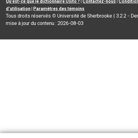
Qu’est-ce que le dictionnaire Usito ?
|
Contactez-nous
|
Conditio
d’utilisation
|
Paramètres des témoins
Tous droits réservés
©
Université de Sherbrooke |
3.2.2
- Der
mise à jour du contenu :
2026-08-03