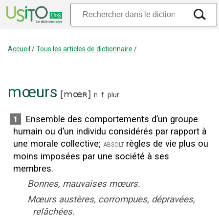
Accueil
/
Tous les articles de dictionnaire
/
mœurs
[
mœʀ
]
n.
f.
plur.
Ensemble des comportements d’un groupe
1
humain ou d’un individu considérés par rapport à
une morale collective
;
règles de vie plus ou
absolt
moins imposées par une société à ses
membres.
Bonnes, mauvaises mœurs.
Mœurs austères, corrompues, dépravées,
relâchées.