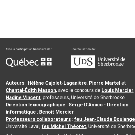
Auteurs
:
Hélène Cajolet-Laganière
,
Pierre Martel
et
Chantal‑Édith Masson
, avec le concours de
Louis Mercier
Nadine Vincent
, professeurs, Université de Sherbrooke
Direction lexicographique
:
Serge D’Amico
-
Direction
informatique
:
Benoit Mercier
Professeurs collaborateurs
:
feu Jean-Claude Boulange
Université Laval,
feu Michel Théoret
, Université de Sherbr