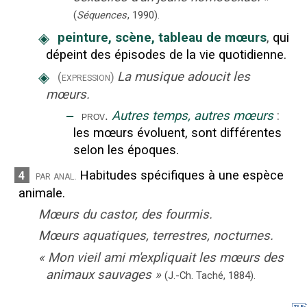
(
Séquences
,
1990
).
◈
peinture, scène, tableau de mœurs
,
qui
dépeint des épisodes de la vie quotidienne.
◈
La musique adoucit les
(expression)
mœurs.
‒
Autres temps, autres mœurs
:
prov.
les mœurs évoluent, sont différentes
selon les époques.
Habitudes spécifiques à une espèce
4
par anal.
animale.
Mœurs du castor, des fourmis.
Mœurs aquatiques, terrestres, nocturnes.
«
Mon vieil ami m'expliquait les mœurs des
animaux sauvages
»
(J.-Ch. Taché,
1884).