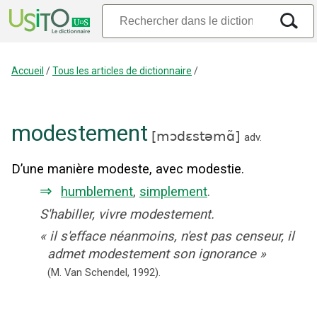
Accueil
/
Tous les articles de dictionnaire
/
modestement
[
mɔdɛstəmɑ̃
]
adv.
D’une manière modeste, avec modestie.
⇒
humblement
,
simplement
.
S'habiller, vivre modestement.
«
il s'efface néanmoins, n'est pas censeur, il
admet modestement son ignorance
»
(M. Van Schendel,
1992).