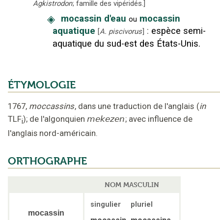
Agkistrodon
; famille des vipéridés.
]
◈
mocassin d'eau
mocassin
ou
aquatique
:
espèce semi-
[
A. piscivorus
]
aquatique du sud-est des États-Unis.
ÉTYMOLOGIE
1767
,
moccassins
, dans une traduction de l'anglais
(
in
TLF
);
de l'algonquien
mekezen
;
avec influence de
i
l'anglais nord-américain
.
ORTHOGRAPHE
NOM MASCULIN
singulier
pluriel
mocassin