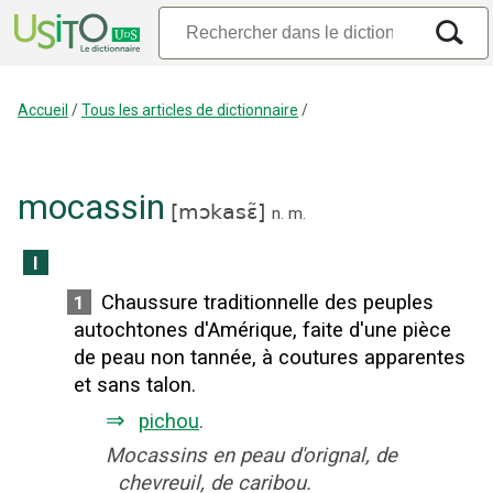
Accueil
/
Tous les articles de dictionnaire
/
mocassin
[
mɔkasɛ̃
]
n.
m.
I
Chaussure traditionnelle des peuples
1
autochtones d'Amérique, faite d'une pièce
de peau non tannée, à coutures apparentes
et sans talon.
⇒
pichou
.
Mocassins en peau d'orignal, de
chevreuil, de caribou.