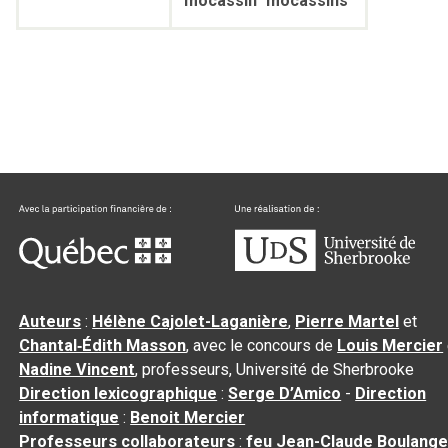
mocassin
mocassins
Auteurs
:
Hélène Cajolet-Laganière
,
Pierre Martel
et
Chantal‑Édith Masson
, avec le concours de
Louis Mercier
Nadine Vincent
, professeurs, Université de Sherbrooke
Direction lexicographique
:
Serge D’Amico
-
Direction
informatique
:
Benoit Mercier
Professeurs collaborateurs
:
feu Jean-Claude Boulange