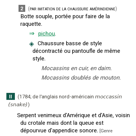
2
(
par imitation de la chaussure amérindienne
)
Botte souple, portée pour faire de la
raquette.
⇒
pichou
.
◈
Chaussure basse de style
décontracté ou pantoufle de même
style.
Mocassins en cuir, en daim.
Mocassins doublés de mouton.
II
(
1784
;
de l'anglais nord-américain
moccassin
(snake)
)
Serpent venimeux d'Amérique et d'Asie, voisin
du crotale mais dont la queue est
dépourvue d'appendice sonore.
[
Genre