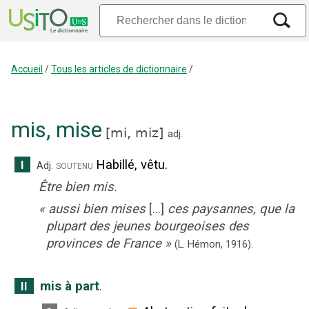
Accueil
/
Tous les articles de dictionnaire
/
mis
,
mise
[
mi,
miz
]
adj.
Habillé, vêtu.
I
soutenu
Adj.
Être bien mis.
«
aussi bien mises
[...]
ces paysannes, que la
plupart des jeunes bourgeoises des
provinces de France
»
(L. Hémon,
1916).
mis à part
.
II