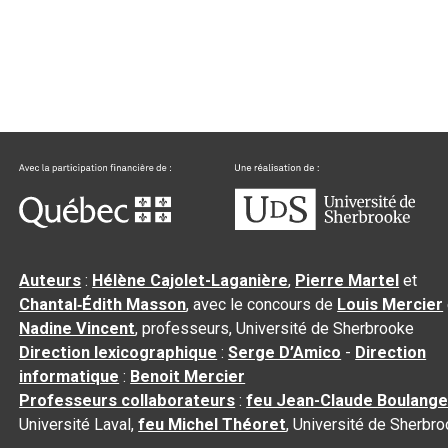
Auteurs
:
Hélène Cajolet-Laganière
,
Pierre Martel
et
Chantal‑Édith Masson
, avec le concours de
Louis Mercier
Nadine Vincent
, professeurs, Université de Sherbrooke
Direction lexicographique
:
Serge D’Amico
-
Direction
informatique
:
Benoit Mercier
Professeurs collaborateurs
:
feu Jean-Claude Boulange
Université Laval,
feu Michel Théoret
, Université de Sherbr