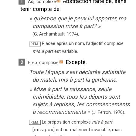
Abstraction faite de, sans
1
Adj. complexe
tenir compte de.
«
qu'est-ce que je peux lui apporter, ma
compassion mise à part?
»
(G. Archambault,
1974).
Placée après un nom, l'adjectif complexe
REM.
mis à part
est variable.
Excepté.
2
Prép. complexe
Toute l'équipe s'est déclarée satisfaite
du match, mis à part la gardienne.
«
Mise à part la naissance, seule
irrémédiable, tous les départs sont
sujets à reprises, les commencements
à recommencements
»
(J. Ferron,
1970).
La préposition complexe
mis à part
REM.
[
mizapɑʀ
]
est normalement invariable, mais