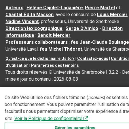
Auteurs
:
Hélène Cajolet-Laganière
,
Pierre Martel
et
Chantal‑Édith Masson
, avec le concours de
Louis Mercier
Nadine Vincent
, professeurs, Université de Sherbrooke
Direction lexicographique
:
Serge D’Amico
-
Direction
informatique
:
Benoit Mercier
Professeurs collaborateurs
:
feu Jean-Claude Boulange
Université Laval,
feu Michel Théoret
, Université de Sherbr
Qu’est-ce que le dictionnaire Usito ?
|
Contactez-nous
|
Conditio
d’utilisation
|
Paramètres des témoins
Tous droits réservés
©
Université de Sherbrooke |
3.2.2
- Der
mise à jour du contenu :
2026-08-03
Ce site Web utilise des fichiers témoins (
cookies
) essentiels
bon fonctionnement. Vous pouvez paramétrer l'utilisation de 
facultatifs nous permettant d'optimiser votre expérience à tra
site.
Voir la Politique de confidentialité
Gérer les paramètres