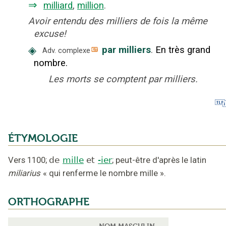
⇒
milliard
,
million
.
Avoir entendu des milliers de fois la même
excuse!
◈
par milliers
.
En très grand
Adv. complexe
nombre.
Les morts se comptent par milliers.
ÉTYMOLOGIE
Vers 1100
;
de
mille
et
-ier
;
peut-être d'après le latin
miliarius
« qui renferme le nombre mille »
.
ORTHOGRAPHE
NOM MASCULIN