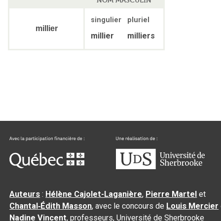
singulier
pluriel
millier
millier
milliers
Auteurs
:
Hélène Cajolet-Laganière
,
Pierre Martel
et
Chantal‑Édith Masson
, avec le concours de
Louis Mercier
Nadine Vincent
, professeurs, Université de Sherbrooke