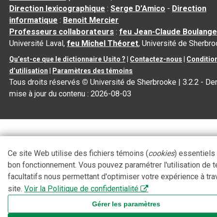
Direction lexicographique
:
Serge D’Amico
-
Direction
informatique
:
Benoit Mercier
Professeurs collaborateurs
:
feu Jean-Claude Boulange
Université Laval,
feu Michel Théoret
, Université de Sherbr
Qu’est-ce que le dictionnaire Usito ?
|
Contactez-nous
|
Conditio
d’utilisation
|
Paramètres des témoins
Tous droits réservés
©
Université de Sherbrooke |
3.2.2
- Der
mise à jour du contenu :
2026-08-03
Ce site Web utilise des fichiers témoins (
cookies
) essentiels
bon fonctionnement. Vous pouvez paramétrer l'utilisation de 
facultatifs nous permettant d'optimiser votre expérience à tra
site.
Voir la Politique de confidentialité
Gérer les paramètres