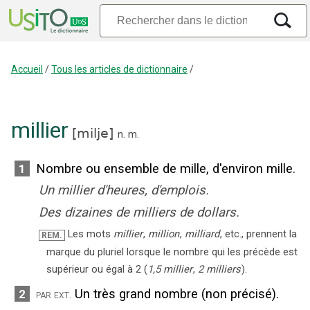
Accueil
/
Tous les articles de dictionnaire
/
millier
[
milje
]
n.
m.
Nombre ou ensemble de mille, d'environ mille.
1
Un millier d'heures, d'emplois.
Des dizaines de milliers de dollars.
Les mots
millier
,
million
,
milliard
, etc., prennent la
REM.
marque du pluriel lorsque le nombre qui les précède est
supérieur ou égal à 2 (
1,5 millier
,
2 milliers
).
Un très grand nombre (non précisé).
2
par ext.