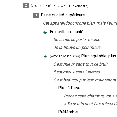
C
(
jouant le rôle d'adjectif invariable
)
D'une qualité supérieure.
1
Cet appareil fonctionne bien, mais l'au
◈
En meilleure santé.
Se sentir, se porter mieux.
Je la trouve un peu mieux.
◈
Plus agréable, plus j
(
avec le verbe
être
)
C’est mieux sans tout ce bruit.
Il est mieux sans lunettes.
C'est beaucoup mieux maintenant.
‒
Plus à l'aise.
Prenez cette chambre, vous 
«
Tu serais peut-être mieux d
‒
Préférable.