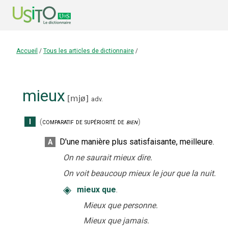
Accueil
/
Tous les articles de dictionnaire
/
mieux
[
mjø
]
adv.
I
(
comparatif de supériorité de
bien
)
D'une manière plus satisfaisante, meilleure.
A
On ne saurait mieux dire.
On voit beaucoup mieux le jour que la nuit.
◈
mieux que
.
Mieux que personne.
Mieux que jamais.