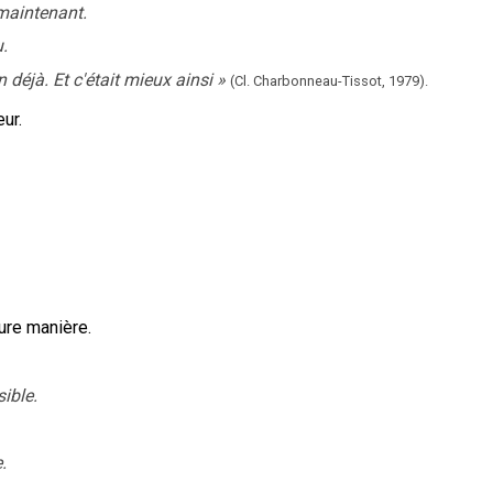
 maintenant.
.
oin déjà. Et c'était mieux ainsi
»
(Cl. Charbonneau-Tissot,
1979).
ur.
eure manière.
sible.
.