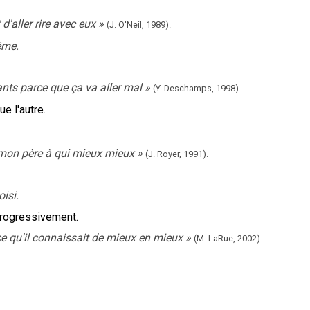
d'aller rire avec eux
»
(J. O'Neil,
1989).
ême.
nts parce que ça va aller mal
»
(Y. Deschamps,
1998).
ue l'autre.
 mon père à qui mieux mieux
»
(J. Royer,
1991).
isi.
progressivement.
ce qu'il connaissait de mieux en mieux
»
(M. LaRue,
2002).