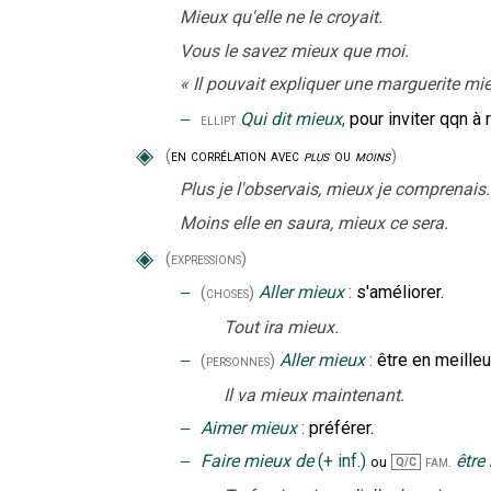
Mieux qu'elle ne le croyait.
Vous le savez mieux que moi.
«
Il pouvait expliquer une marguerite mieu
‒
Qui dit mieux
,
pour inviter qqn à
ellipt
◈
(
en corrélation avec
plus
ou
moins
)
Plus je l'observais, mieux je comprenais.
Moins elle en saura, mieux ce sera.
◈
(expressions)
‒
Aller mieux
:
s'améliorer.
(choses)
Tout ira mieux.
‒
Aller mieux
:
être en meilleu
(personnes)
Il va mieux maintenant.
‒
Aimer mieux
:
préférer.
‒
Faire mieux de
(
+
inf.
)
être
fam.
ou
Q/C