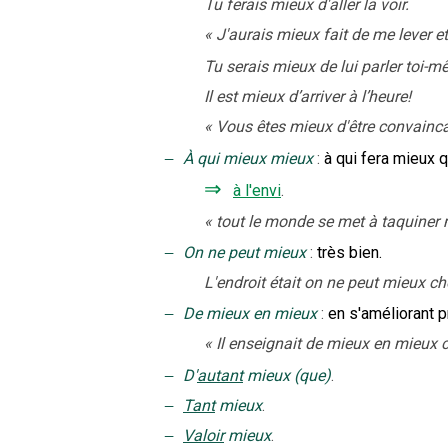
Tu ferais mieux d'aller la voir.
«
J'aurais mieux fait de me lever et 
Tu serais mieux de lui parler toi-m
Il est mieux d’arriver à l’heure!
«
Vous êtes mieux d'être convainca
‒
À qui mieux mieux
:
à qui fera mieux q
⇒
à l'envi
.
«
tout le monde se met à taquiner
‒
On ne peut mieux
:
très bien.
L'endroit était on ne peut mieux cho
‒
De mieux en mieux
:
en s'améliorant 
«
Il enseignait de mieux en mieux 
‒
D'
autant
mieux (que)
.
‒
Tant
mieux
.
‒
Valoir
mieux
.