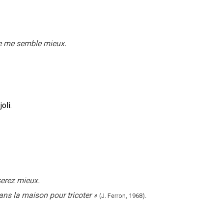
tre me semble mieux.
oli.
serez mieux.
ans la maison pour tricoter
»
(J. Ferron,
1968).