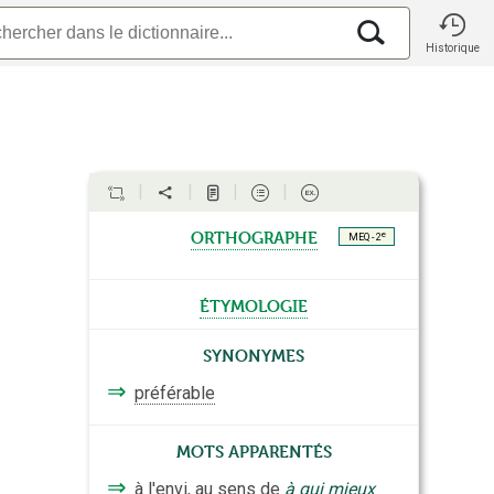
Historique
orthographe
e
MEQ - 2
étymologie
Synonymes
⇒
préférable
Mots apparentés
⇒
à l'envi, au sens de
à qui mieux