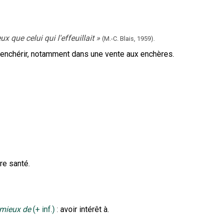
x que celui qui l'effeuillait
»
(M.-C. Blais,
1959).
 renchérir, notamment dans une vente aux enchères.
re santé.
 mieux de
(
+
inf.
)
:
avoir intérêt à.