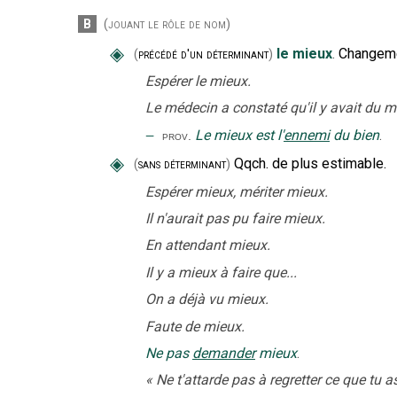
B
(jouant le rôle de nom)
◈
le mieux
.
Changemen
(
précédé d'un déterminant
)
Espérer le mieux.
Le médecin a constaté qu'il y avait du m
‒
Le mieux est l'
ennemi
du bien
.
prov.
◈
Qqch. de plus estimable.
(
sans déterminant
)
Espérer mieux, mériter mieux.
Il n'aurait pas pu faire mieux.
En attendant mieux.
Il y a mieux à faire que...
On a déjà vu mieux.
Faute de mieux.
Ne pas
demander
mieux
.
«
Ne t'attarde pas à regretter ce que tu 