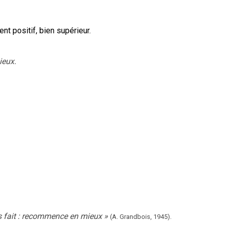
t positif, bien supérieur.
ieux.
as fait : recommence en mieux
»
(A. Grandbois,
1945).