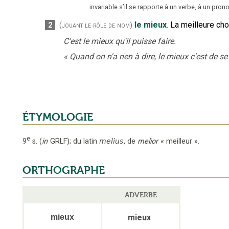
invariable s’il se rapporte à un verbe, à un pro
le mieux
.
La meilleure ch
2
(jouant le rôle de nom)
C'est le mieux qu'il puisse faire.
«
Quand on n'a rien à dire, le mieux c'est de se 
ÉTYMOLOGIE
e
9
s.
(
in
GRLF
);
du latin
melius
,
de
melior
« meilleur »
.
ORTHOGRAPHE
ADVERBE
mieux
mieux