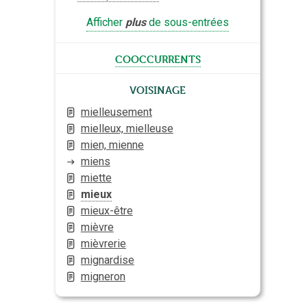
Afficher
plus
de sous-entrées
cooccurrents
Voisinage
mielleusement
mielleux, mielleuse
mien, mienne
miens
miette
mieux
mieux-être
mièvre
mièvrerie
mignardise
migneron