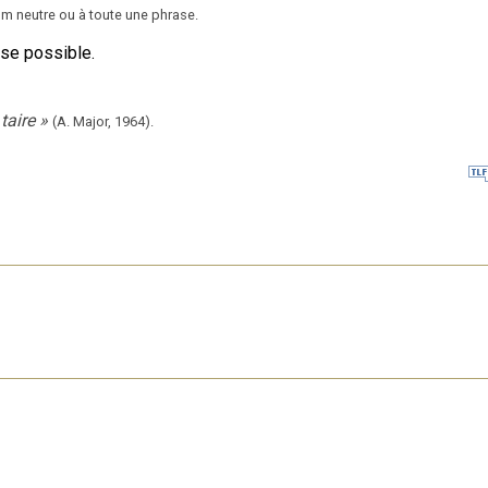
nom neutre ou à toute une phrase.
ose possible.
taire
»
(A. Major,
1964).