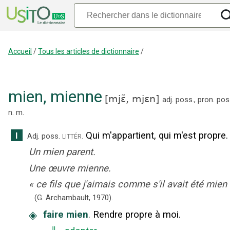
Accueil
/
Tous les articles de dictionnaire
/
mien
,
mienne
[
mjɛ̃,
mjɛn
]
adj. poss.
,
pron. pos
n.
m.
Qui m'appartient, qui m'est propre.
I
littér.
Adj. poss.
Un mien parent.
Une œuvre mienne.
«
ce fils que j'aimais comme s'il avait été mien
(G. Archambault,
1970).
◈
faire mien
.
Rendre propre à moi.