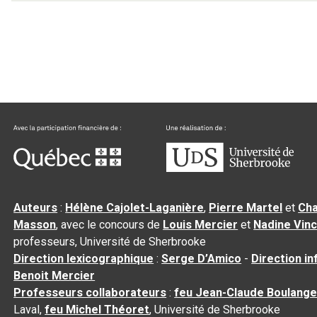
Auteurs
:
Hélène Cajolet-Laganière
,
Pierre Martel
et
Cha
Masson
, avec le concours de
Louis Mercier
et
Nadine Vin
professeurs, Université de Sherbrooke
Direction lexicographique
:
Serge D’Amico
-
Direction i
Benoit Mercier
Professeurs collaborateurs
:
feu Jean-Claude Boulange
Laval,
feu Michel Théoret
, Université de Sherbrooke