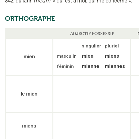
842
;
du latin
meum
«
qui est à moi; qui me concerne
».
ORTHOGRAPHE
ADJECTIF POSSESSIF
singulier
pluriel
mien
miens
masculin
mien
mienne
miennes
féminin
le mien
miens