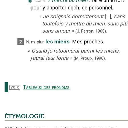
◈
Y mettre du mien
:
faire un effort
cour.
pour y apporter qqch. de personnel.
«
Je soignais correctement
[...]
, sans
toutefois y mettre du mien, sans piti
sans amour
»
(J. Ferron,
1968).
les miens
.
Mes proches.
2
N.
m.
plur.
«
Quand je retournerai parmi les miens,
j'aurai leur force
»
(M. Proulx,
1996).
Tableaux des pronoms
.
VOIR
ÉTYMOLOGIE