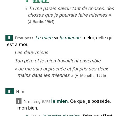
⇓
adopter
.
«
Tu me parais savoir tant de choses, des
choses que je pourrais faire miennes
»
(J. Basile,
1964).
Le mien
la mienne
:
celui, celle qui
II
Pron. poss.
ou
est à moi.
Les deux miens.
Ton père et le mien travaillent ensemble.
«
Je me suis approchée et j'ai pris ses deux
mains dans les miennes
»
(H. Monette,
1995).
III
N.
m.
le mien
.
Ce que je possède,
1
rare
N.
m.
sing.
mon bien.