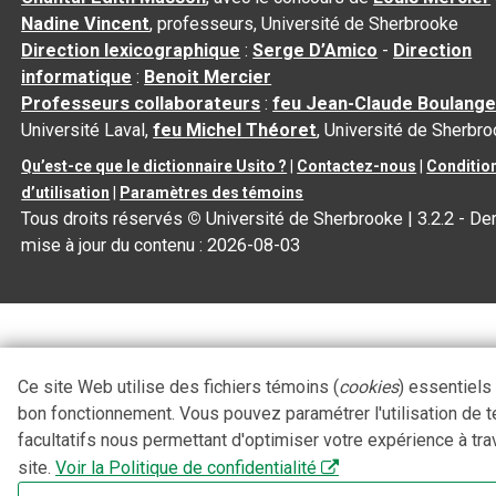
Nadine Vincent
, professeurs, Université de Sherbrooke
Direction lexicographique
:
Serge D’Amico
-
Direction
informatique
:
Benoit Mercier
Professeurs collaborateurs
:
feu Jean-Claude Boulange
Université Laval,
feu Michel Théoret
, Université de Sherbr
Qu’est-ce que le dictionnaire Usito ?
|
Contactez-nous
|
Conditio
d’utilisation
|
Paramètres des témoins
Tous droits réservés
©
Université de Sherbrooke |
3.2.2
- Der
mise à jour du contenu :
2026-08-03
Ce site Web utilise des fichiers témoins (
cookies
) essentiels
bon fonctionnement. Vous pouvez paramétrer l'utilisation de 
facultatifs nous permettant d'optimiser votre expérience à tra
site.
Voir la Politique de confidentialité