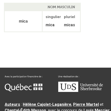
NOM MASCULIN
singulier
pluriel
mica
mica
micas
Auteurs
:
Hélène Cajolet-Laganière
,
Pierre Martel
et
Chantal‑Édith Masson
, avec le concours de
Louis Mercier