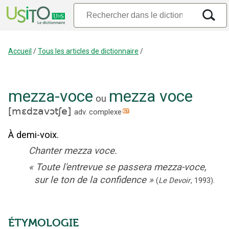
Accueil
/
Tous les articles de dictionnaire
/
mezza-voce
mezza voce
ou
[
mɛdzavɔtʃe
]
adv. complexe
À demi-voix.
Chanter mezza voce.
«
Toute l'entrevue se passera mezza-voce,
sur le ton de la confidence
»
(
Le Devoir
,
1993
).
ÉTYMOLOGIE