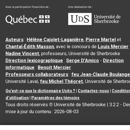
Auteurs
:
Hélène Cajolet-Laganière
,
Pierre Martel
et
Chantal‑Édith Masson
, avec le concours de
Louis Mercier
Nadine Vincent
, professeurs, Université de Sherbrooke
Direction lexicographique
:
Serge D’Amico
-
Direction
informatique
:
Benoit Mercier
Professeurs collaborateurs
:
feu Jean-Claude Boulange
Université Laval,
feu Michel Théoret
, Université de Sherbr
Qu’est-ce que le dictionnaire Usito ?
|
Contactez-nous
|
Conditio
d’utilisation
|
Paramètres des témoins
Tous droits réservés
©
Université de Sherbrooke |
3.2.2
- Der
mise à jour du contenu :
2026-08-03