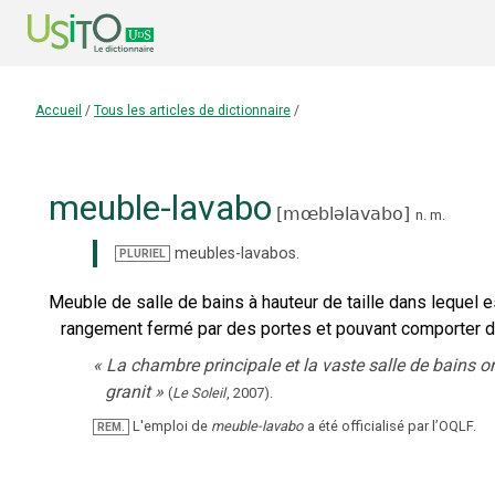
Accueil
/
Tous les articles de dictionnaire
/
meuble-lavabo
[
mœbləlavabo
]
n.
m.
meubles-lavabos
.
PLURIEL
Meuble de salle de bains à hauteur de taille dans lequel 
rangement fermé par des portes et pouvant comporter de
«
La chambre principale et la vaste salle de bains 
granit
»
(
Le Soleil
,
2007
).
L'emploi de
meuble-lavabo
a été officialisé par l’OQLF.
REM.