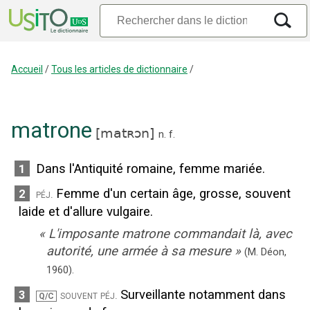
Accueil
/
Tous les articles de dictionnaire
/
matrone
[
matʀɔn
]
n.
f.
Dans l'Antiquité romaine, femme mariée.
1
Femme d'un certain âge, grosse, souvent
2
péj.
laide et d'allure vulgaire.
«
L'imposante matrone commandait là, avec
autorité, une armée à sa mesure
»
(M. Déon,
1960
).
Surveillante notamment dans
3
souvent péj.
Q/C