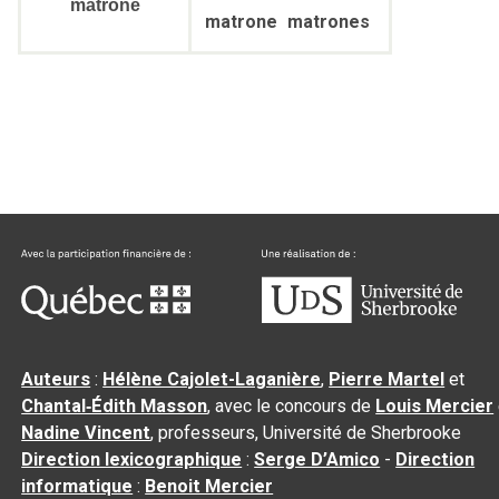
matrone
matrone
matrones
Auteurs
:
Hélène Cajolet-Laganière
,
Pierre Martel
et
Chantal‑Édith Masson
, avec le concours de
Louis Mercier
Nadine Vincent
, professeurs, Université de Sherbrooke
Direction lexicographique
:
Serge D’Amico
-
Direction
informatique
:
Benoit Mercier