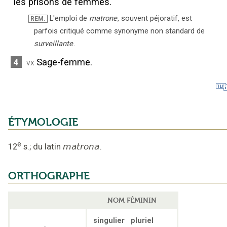
les prisons de femmes.
L'emploi de
matrone
, souvent péjoratif, est
REM.
parfois critiqué comme synonyme non standard de
surveillante
.
Sage-femme.
4
vx
ÉTYMOLOGIE
e
12
s.
;
du latin
matrona
.
ORTHOGRAPHE
NOM FÉMININ
singulier
pluriel