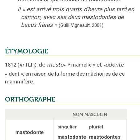
Il
«
est arrivé trois quarts d'heure plus tard en
camion, avec ses deux mastodontes de
beaux-frères
»
(Guill. Vigneault,
2001).
ÉTYMOLOGIE
1812
(
in
TLF
);
de
masto-
«
mamelle
»
et
-odonte
i
«
dent
»;
en raison de la forme des mâchoires de ce
mammifère
.
ORTHOGRAPHE
NOM MASCULIN
singulier
pluriel
mastodonte
mastodonte
mastodontes