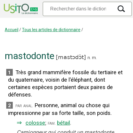
Accueil
/
Tous les articles de dictionnaire
/
mastodonte
[
mastɔdɔ̃t
]
n.
m.
Très grand mammifère fossile du tertiaire et
1
du quaternaire, voisin de l'éléphant, dont
certaines espèces portaient deux paires de
défenses.
Personne, animal ou chose qui
2
par anal.
impressionne par sa forte taille, son poids.
⇒
colosse
;
bétail
.
fam.
Camionneur qui conduit un mastodonte.