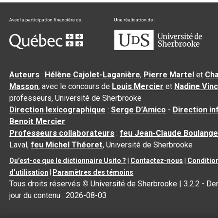
Auteurs
:
Hélène Cajolet-Laganière
,
Pierre Martel
et
Cha
Masson
, avec le concours de
Louis Mercier
et
Nadine Vin
professeurs, Université de Sherbrooke
Direction lexicographique
:
Serge D’Amico
-
Direction i
Benoit Mercier
Professeurs collaborateurs
:
feu Jean-Claude Boulange
Laval,
feu Michel Théoret
, Université de Sherbrooke
Qu’est-ce que le dictionnaire Usito ?
|
Contactez-nous
|
Conditio
d’utilisation
|
Paramètres des témoins
Tous droits réservés
©
Université de Sherbrooke |
3.2.2
- Der
jour du contenu :
2026-08-03