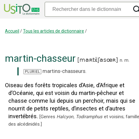
Accueil
/
Tous les articles de dictionnaire
/
martin-chasseur
[
maʀtɛ̃ʃasœʀ
]
n.
m.
martins-chasseurs
.
PLURIEL
Oiseau des forêts tropicales d’Asie, d’Afrique et
d’Océanie, qui est voisin du martin-pêcheur et
chasse comme lui depuis un perchoir, mais qui se
nourrit de petits reptiles, d’insectes et d’autres
invertébrés.
[
Genres
Halcyon
,
Todiramphus
et voisins; famill
des alcédinidés.
]