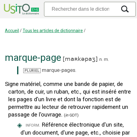
Accueil
/
Tous les articles de dictionnaire
/
marque-page
[
maʀkəpaʒ
]
n.
m.
marque-pages
.
PLURIEL
Signe matériel, comme une bande de papier, de
carton, de cuir, un ruban, etc., qui est inséré entre
les pages d'un livre et dont la fonction est de
permettre au lecteur de retrouver rapidement un
passage de l'ouvrage.
(
in
GDT)
◈
Référence électronique d'un site,
inform.
d'un document, d'une page, etc., choisie par