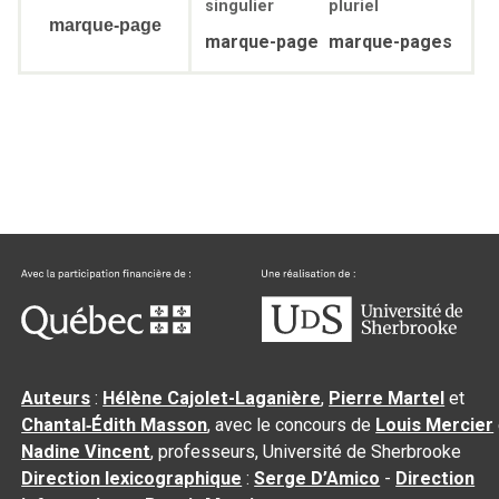
singulier
pluriel
marque-page
marque-page
marque-pages
Auteurs
:
Hélène Cajolet-Laganière
,
Pierre Martel
et
Chantal‑Édith Masson
, avec le concours de
Louis Mercier
Nadine Vincent
, professeurs, Université de Sherbrooke
Direction lexicographique
:
Serge D’Amico
-
Direction