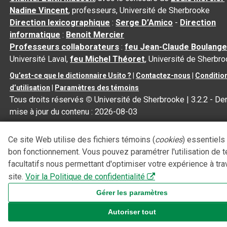
Nadine Vincent
, professeurs, Université de Sherbrooke
Direction lexicographique
:
Serge D’Amico
-
Direction
informatique
:
Benoit Mercier
Professeurs collaborateurs
:
feu Jean-Claude Boulange
Université Laval,
feu Michel Théoret
, Université de Sherbr
Qu’est-ce que le dictionnaire Usito ?
|
Contactez-nous
|
Conditio
d’utilisation
|
Paramètres des témoins
Tous droits réservés
©
Université de Sherbrooke |
3.2.2
- Der
mise à jour du contenu :
2026-08-03
Ce site Web utilise des fichiers témoins (
cookies
) essentiels
bon fonctionnement. Vous pouvez paramétrer l'utilisation de 
facultatifs nous permettant d'optimiser votre expérience à tra
site.
Voir la Politique de confidentialité
Gérer les paramètres
Autoriser tout