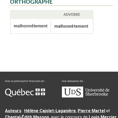
ORTHOGRAPHE
ADVERBE
malhonnêtement
malhonnêtement
Auteurs
:
Hélène Cajolet-Laganière
,
Pierre Martel
et
Chantal‑Édith Masson
, avec le concours de
Louis Mercier