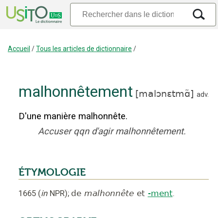
Accueil
/
Tous les articles de dictionnaire
/
malhonnêtement
[
malɔnɛtmɑ̃
]
adv.
D'une manière malhonnête.
Accuser qqn d'agir malhonnêtement.
ÉTYMOLOGIE
1665
(
in
NPR
);
de
malhonnête
et
-ment
.