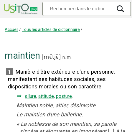
Accueil
/
Tous les articles de dictionnaire
/
maintien
[
mɛ̃tjɛ̃
]
n.
m.
Manière d'être extérieure d'une personne,
1
manifestant ses habitudes sociales, ses
dispositions morales ou son caractère.
⇒
allure
,
attitude
,
posture
.
Maintien noble, altier, désinvolte.
Le maintien d'une ballerine.
«
La noblesse de son maintien, sa parole
sincère et éloquente en imposèrent
[...]
à la