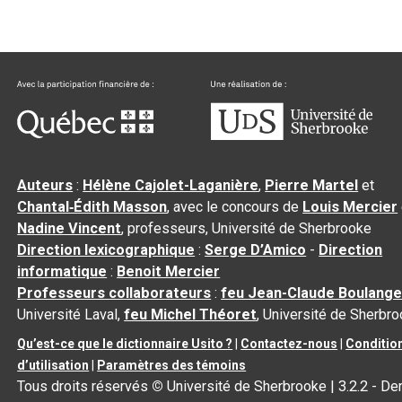
Auteurs
:
Hélène Cajolet-Laganière
,
Pierre Martel
et
Chantal‑Édith Masson
, avec le concours de
Louis Mercier
Nadine Vincent
, professeurs, Université de Sherbrooke
Direction lexicographique
:
Serge D’Amico
-
Direction
informatique
:
Benoit Mercier
Professeurs collaborateurs
:
feu Jean-Claude Boulange
Université Laval,
feu Michel Théoret
, Université de Sherbr
Qu’est-ce que le dictionnaire Usito ?
|
Contactez-nous
|
Conditio
d’utilisation
|
Paramètres des témoins
Tous droits réservés
©
Université de Sherbrooke |
3.2.2
- Der