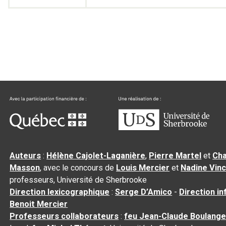
Auteurs
:
Hélène Cajolet-Laganière
,
Pierre Martel
et
Cha
Masson
, avec le concours de
Louis Mercier
et
Nadine Vin
professeurs, Université de Sherbrooke
Direction lexicographique
:
Serge D’Amico
-
Direction i
Benoit Mercier
Professeurs collaborateurs
:
feu Jean-Claude Boulange