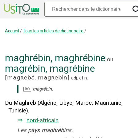
Accueil
/
Tous les articles de dictionnaire
/
maghrébin
,
maghrébine
ou
magrébin
,
magrébine
[
magʀebɛ̃,
magʀebin
]
adj.
et
n.
.
magrébin
RO
Du Maghreb (Algérie, Libye, Maroc, Mauritanie,
Tunisie).
⇒
nord-africain
.
Les pays maghrébins.