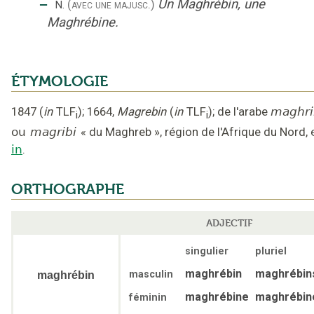
‒
Un Maghrébin, une
(avec une majusc.)
N.
Maghrébine.
ÉTYMOLOGIE
1847
(
in
TLF
);
1664
,
Magrebin
(
in
TLF
);
de l'arabe
maghri
i
i
ou
magribi
«
du Maghreb
»,
région de l'Afrique du Nord
,
in
.
ORTHOGRAPHE
ADJECTIF
singulier
pluriel
maghrébin
maghrébin
masculin
maghrébin
maghrébine
maghrébin
féminin