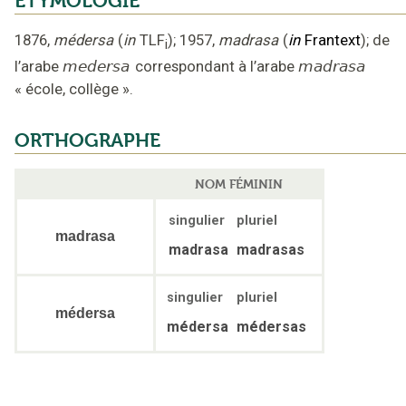
ÉTYMOLOGIE
1876
,
médersa
(
in
TLF
);
1957
,
madrasa
(
in
Frantext
);
de
i
l’arabe
medersa
correspondant à l’arabe
madrasa
«
école, collège
».
ORTHOGRAPHE
NOM FÉMININ
singulier
pluriel
madrasa
madrasa
madrasas
singulier
pluriel
médersa
médersa
médersas