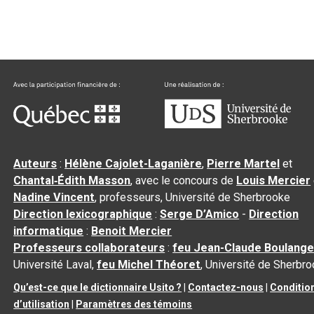
Auteurs
:
Hélène Cajolet-Laganière
,
Pierre Martel
et
Chantal‑Édith Masson
, avec le concours de
Louis Mercier
Nadine Vincent
, professeurs, Université de Sherbrooke
Direction lexicographique
:
Serge D’Amico
-
Direction
informatique
:
Benoit Mercier
Professeurs collaborateurs
:
feu Jean-Claude Boulange
Université Laval,
feu Michel Théoret
, Université de Sherbr
Qu’est-ce que le dictionnaire Usito ?
|
Contactez-nous
|
Conditio
d’utilisation
|
Paramètres des témoins