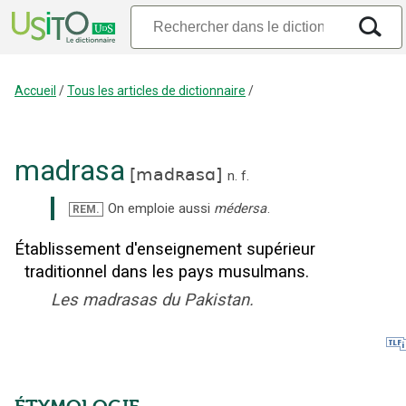
Accueil
/
Tous les articles de dictionnaire
/
madrasa
[
madʀasɑ
]
n.
f.
On emploie aussi
médersa
.
REM.
Établissement d'enseignement supérieur
traditionnel dans les pays musulmans.
Les madrasas du Pakistan.