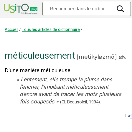
Accueil
/
Tous les articles de dictionnaire
/
méticuleusement
[
metikyløzmɑ̃
]
adv.
D'une manière méticuleuse.
«
Lentement, elle trempe la plume dans
l'encrier, l'imbibant méticuleusement
d'encre avant de tracer les mots plusieurs
fois soupesés
»
(Cl. Beausoleil,
1994).