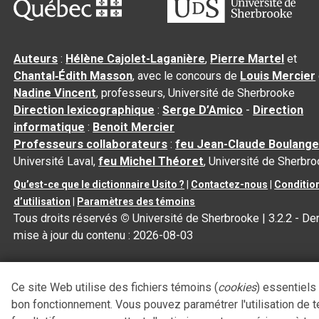
Auteurs
:
Hélène Cajolet-Laganière
,
Pierre Martel
et
Chantal‑Édith Masson
, avec le concours de
Louis Mercier
Nadine Vincent
, professeurs, Université de Sherbrooke
Direction lexicographique
:
Serge D’Amico
-
Direction
informatique
:
Benoit Mercier
Professeurs collaborateurs
:
feu Jean-Claude Boulange
Université Laval,
feu Michel Théoret
, Université de Sherbr
Qu’est-ce que le dictionnaire Usito ?
|
Contactez-nous
|
Conditio
d’utilisation
|
Paramètres des témoins
Tous droits réservés
©
Université de Sherbrooke |
3.2.2
- Der
mise à jour du contenu :
2026-08-03
Ce site Web utilise des fichiers témoins (
cookies
) essentiels
bon fonctionnement. Vous pouvez paramétrer l'utilisation de 