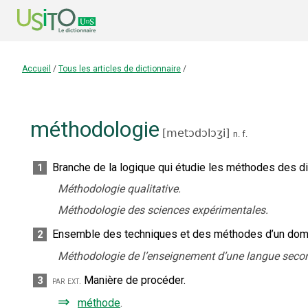
Accueil
/
Tous les articles de dictionnaire
/
méthodologie
[
metɔdɔlɔʒi
]
n.
f.
Branche de la logique qui étudie les méthodes des d
1
Méthodologie qualitative.
Méthodologie des sciences expérimentales.
Ensemble des techniques et des méthodes d’un domai
2
Méthodologie de l’enseignement d’une langue seco
Manière de procéder.
3
par ext.
⇒
méthode
.