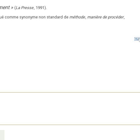
ement
»
(
La Presse
,
1991
).
tiqué comme synonyme non standard de
méthode
,
manière de procéder
,