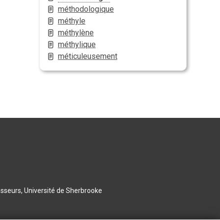
méthodologique
méthyle
méthylène
méthylique
méticuleusement
esseurs, Université de Sherbrooke