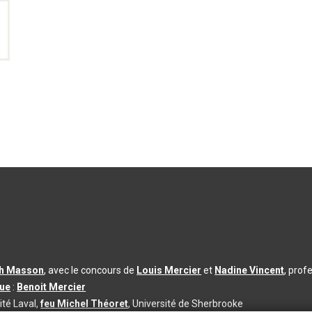
th Masson
, avec le concours de
Louis Mercier
et
Nadine Vincent
, prof
que
:
Benoit Mercier
ité Laval,
feu Michel Théoret
, Université de Sherbrooke