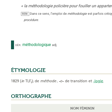
«
la méthodologie policière pour fouiller un appart
Dans ce sens, l’emploi de
méthodologie
est parfois cri
REM.
procédure
.
méthodologique
dér.
adj.
ÉTYMOLOGIE
1829
(
in
TLF
);
de
méthode
,
-o-
de transition
et
-logie
.
i
ORTHOGRAPHE
NOM FÉMININ