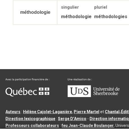
singulier
pluriel
méthodologie
méthodologie
méthodologies
Auteurs
:
Hélène Cajolet-Laganière
,
Pierre Martel
et
Chantal‑Édi
Direction lexicographique
:
Serge D’Amico
-
Direction informati
Professeurs collaborateurs
:
feu Jean-Claude Boulanger
, Univers