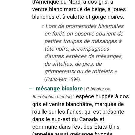
d’Amérique du Nord, à dos gris, à
ventre blanc marqué de beige, à joues
blanches et à calotte et gorge noires.
«
Lors de promenades hivernales
en forêt, on observe souvent de
petites troupes de mésanges à
tête noire, accompagnées
d'autres espèces de mésanges,
de sittelles, de pics, de
grimpereaux ou de roitelets
»
(
Franc-Vert
,
1994
).
‒
mésange bicolore
[
P. bicolor
ou
:
espèce huppée à dos
Baeolophus bicolor
]
gris et ventre blanchâtre, marquée de
rouille sur les flancs, qui est présente
dans le sud-est du Canada et
commune dans l’est des États-Unis
(appelée aussi
mésange huppée