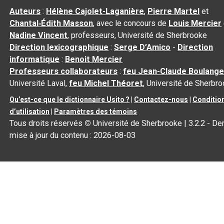
Auteurs
:
Hélène Cajolet-Laganière
,
Pierre Martel
et
Chantal‑Édith Masson
, avec le concours de
Louis Mercier
Nadine Vincent
, professeurs, Université de Sherbrooke
Direction lexicographique
:
Serge D’Amico
-
Direction
informatique
:
Benoit Mercier
Professeurs collaborateurs
:
feu Jean-Claude Boulange
Université Laval,
feu Michel Théoret
, Université de Sherbr
Qu’est-ce que le dictionnaire Usito ?
|
Contactez-nous
|
Conditio
d’utilisation
|
Paramètres des témoins
Tous droits réservés
©
Université de Sherbrooke |
3.2.2
- Der
mise à jour du contenu :
2026-08-03