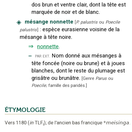
dos brun et ventre clair, dont la tête est
marquée de noir et de blanc.
◈
mésange nonnette
[
P. palustris
ou
Poecile
:
espèce eurasienne voisine de la
palustris
]
mésange à tête noire.
⇒
nonnette
.
‒
Nom donné aux mésanges à
par ext.
tête foncée (noire ou brune) et à joues
blanches, dont le reste du plumage est
grisâtre ou brunâtre.
[
Genre
Parus
ou
Poecile
; famille des paridés.
]
ÉTYMOLOGIE
Vers 1180
(
in
TLF
);
de l'ancien bas francique
*meisinga
.
i