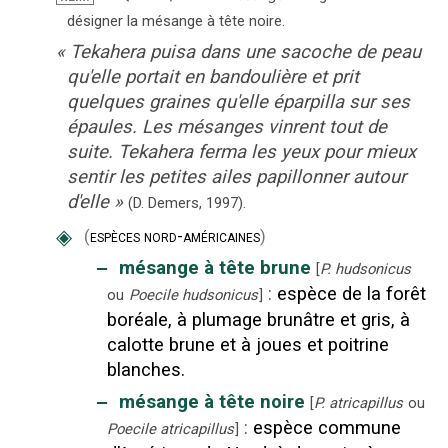
désigner la mésange à tête noire.
«
Tekahera puisa dans une sacoche de peau
qu'elle portait en bandoulière et prit
quelques graines qu'elle éparpilla sur ses
épaules. Les mésanges vinrent tout de
suite. Tekahera ferma les yeux pour mieux
sentir les petites ailes papillonner autour
d'elle
»
(D. Demers,
1997).
◈
(
espèces nord-américaines
)
‒
mésange à tête brune
[
P. hudsonicus
:
espèce de la forêt
ou
Poecile hudsonicus
]
boréale, à plumage brunâtre et gris, à
calotte brune et à joues et poitrine
blanches.
‒
mésange à tête noire
[
P. atricapillus
ou
:
espèce commune
Poecile atricapillus
]