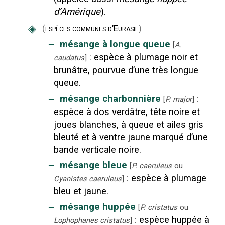
d’Amérique
).
◈
(
espèces communes d’Eurasie
)
‒
mésange à longue queue
[
A.
:
espèce à plumage noir et
caudatus
]
brunâtre, pourvue d’une très longue
queue.
‒
mésange charbonnière
:
[
P. major
]
espèce à dos verdâtre, tête noire et
joues blanches, à queue et ailes gris
bleuté et à ventre jaune marqué d’une
bande verticale noire.
‒
mésange bleue
[
P. caeruleus
ou
:
espèce à plumage
Cyanistes caeruleus
]
bleu et jaune.
‒
mésange huppée
[
P. cristatus
ou
:
espèce huppée à
Lophophanes cristatus
]