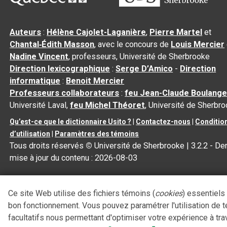
Auteurs
:
Hélène Cajolet-Laganière
,
Pierre Martel
et
Chantal‑Édith Masson
, avec le concours de
Louis Mercier
Nadine Vincent
, professeurs, Université de Sherbrooke
Direction lexicographique
:
Serge D’Amico
-
Direction
informatique
:
Benoit Mercier
Professeurs collaborateurs
:
feu Jean-Claude Boulange
Université Laval,
feu Michel Théoret
, Université de Sherbr
Qu’est-ce que le dictionnaire Usito ?
|
Contactez-nous
|
Conditio
d’utilisation
|
Paramètres des témoins
Tous droits réservés
©
Université de Sherbrooke |
3.2.2
- Der
mise à jour du contenu :
2026-08-03
Ce site Web utilise des fichiers témoins (
cookies
) essentiels
bon fonctionnement. Vous pouvez paramétrer l'utilisation de 
facultatifs nous permettant d'optimiser votre expérience à tra