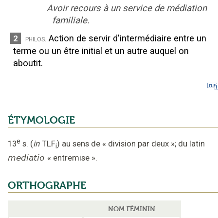
Avoir recours à un service de médiation
familiale.
Action de servir d'intermédiaire entre un
2
philos.
terme ou un être initial et un autre auquel on
aboutit.
ÉTYMOLOGIE
e
13
s.
(
in
TLF
)
au sens de « division par deux »
;
du latin
i
mediatio
«
entremise
».
ORTHOGRAPHE
NOM FÉMININ