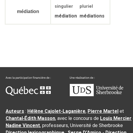
singulier
pluriel
médiation
médiation
médiations
Auteurs
:
Hélène Cajolet-Laganière
,
Pierre Martel
et
Chantal‑Édith Masson
, avec le concours de
Louis Mercier
Nadine Vincent
, professeurs, Université de Sherbrooke
Direction lexicographique
:
Serge D’Amico
-
Direction