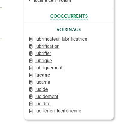
lucane cerf-volant
cooccurrents
Voisinage
lubrificateur, lubrificatrice
lubrification
lubrifier
lubrique
lubriquement
lucane
lucarne
lucide
lucidement
lucidité
luciférien, luciférienne