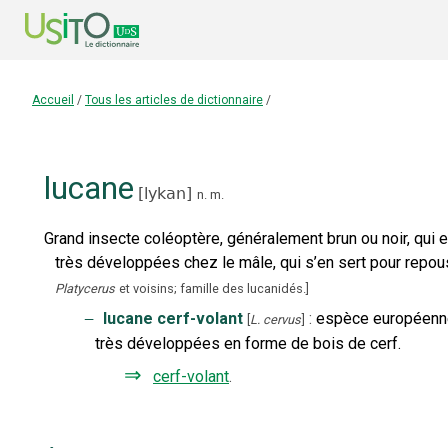
Accueil
/
Tous les articles de dictionnaire
/
lucane
[
lykan
]
n.
m.
Grand insecte coléoptère, généralement brun ou noir, qui
très développées chez le mâle, qui s’en sert pour repou
Platycerus
et voisins; famille des lucanidés.
]
‒
lucane cerf-volant
:
espèce européenne 
[
L. cervus
]
très développées en forme de bois de cerf.
⇒
cerf-volant
.