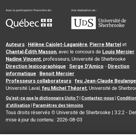
Auteurs
:
Hélène Cajolet-Laganière
,
Pierre Martel
et
Chantal‑Édith Masson
, avec le concours de
Louis Mercier
Nadine Vincent
, professeurs, Université de Sherbrooke
Direction lexicographique
:
Serge D’Amico
-
Direction
informatique
:
Benoit Mercier
Professeurs collaborateurs
:
feu Jean-Claude Boulange
Université Laval,
feu Michel Théoret
, Université de Sherbr
Qu’est-ce que le dictionnaire Usito ?
|
Contactez-nous
|
Conditio
d’utilisation
|
Paramètres des témoins
Tous droits réservés
©
Université de Sherbrooke |
3.2.2
- Der
mise à jour du contenu :
2026-08-03