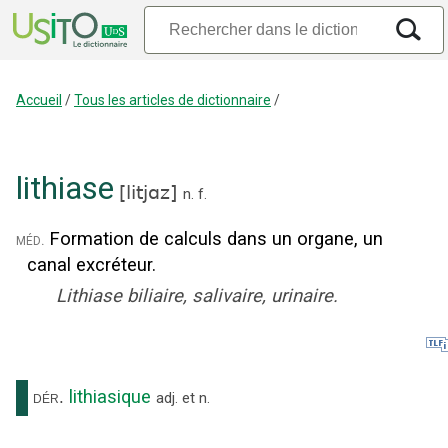
Accueil
/
Tous les articles de dictionnaire
/
lithiase
[
litjɑz
]
n.
f.
Formation de calculs dans un organe, un
méd.
canal excréteur.
Lithiase biliaire, salivaire, urinaire.
lithiasique
dér.
adj.
et
n.