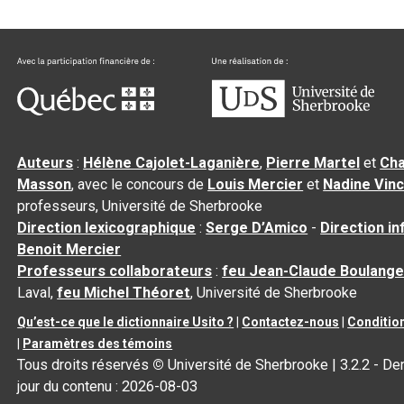
Auteurs
:
Hélène Cajolet-Laganière
,
Pierre Martel
et
Cha
Masson
, avec le concours de
Louis Mercier
et
Nadine Vin
professeurs, Université de Sherbrooke
Direction lexicographique
:
Serge D’Amico
-
Direction i
Benoit Mercier
Professeurs collaborateurs
:
feu Jean-Claude Boulange
Laval,
feu Michel Théoret
, Université de Sherbrooke
Qu’est-ce que le dictionnaire Usito ?
|
Contactez-nous
|
Condition
|
Paramètres des témoins
Tous droits réservés
©
Université de Sherbrooke |
3.2.2
- Der
jour du contenu :
2026-08-03