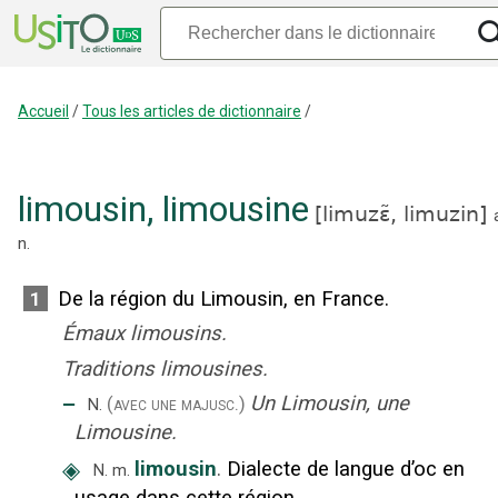
Accueil
/
Tous les articles de dictionnaire
/
limousin
,
limousine
[
limuzɛ̃,
limuzin
]
n.
De la région du Limousin, en France.
1
Émaux limousins.
Traditions limousines.
‒
Un Limousin, une
(avec une majusc.)
N.
Limousine.
◈
limousin
.
Dialecte de langue d’oc en
N.
m.
usage dans cette région.