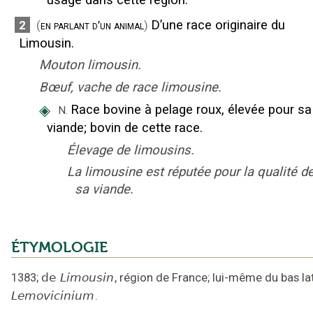
D’une race originaire du
2
(
en parlant d’un animal
)
Limousin.
Mouton limousin.
Bœuf, vache de race limousine.
◈
Race bovine à pelage roux, élevée pour sa
N.
viande
;
bovin de cette race.
Élevage de limousins.
La limousine est réputée pour la qualité d
sa viande.
ÉTYMOLOGIE
1383
;
de
Limousin
,
région de France
;
lui-même du bas la
Lemovicinium
.