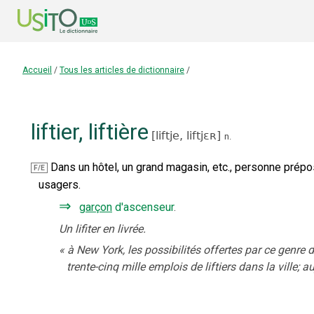
Accueil
/
Tous les articles de dictionnaire
/
liftier
,
liftière
[
liftje,
liftjɛʀ
]
n.
Dans un hôtel, un grand magasin, etc., personne prépo
F/E
usagers.
⇒
garçon
d'ascenseur
.
Un lifiter en livrée.
«
à New York, les possibilités offertes par ce genre 
trente-cinq mille emplois de liftiers dans la ville; au