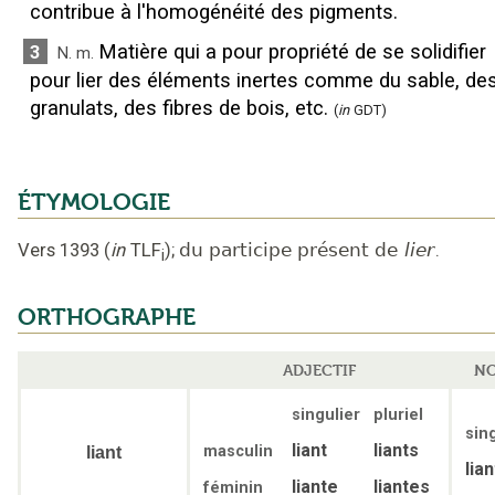
contribue à l'homogénéité des pigments.
Matière qui a pour propriété de se solidifier
3
N.
m.
pour lier des éléments inertes comme du sable, de
granulats, des fibres de bois, etc.
(
in
GDT)
ÉTYMOLOGIE
Vers 1393
(
in
TLF
);
du participe présent de
lier
.
i
ORTHOGRAPHE
ADJECTIF
NO
singulier
pluriel
sin
liant
liants
masculin
liant
lian
liante
liantes
féminin