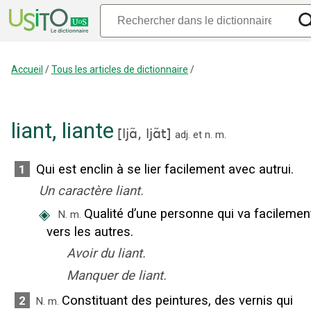
Accueil
/
Tous les articles de dictionnaire
/
liant
,
liante
[
ljɑ̃,
ljɑ̃t
]
adj.
et
n.
m.
Qui est enclin à se lier facilement avec autrui.
1
Un caractère liant.
◈
Qualité d’une personne qui va facilemen
N.
m.
vers les autres.
Avoir du liant.
Manquer de liant.
Constituant des peintures, des vernis qui
2
N.
m.