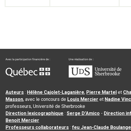
Auteurs
:
Hélène Cajolet-Laganière
,
Pierre Martel
et
Cha
Masson
, avec le concours de
Louis Mercier
et
Nadine Vin
professeurs, Université de Sherbrooke
Direction lexicographique
:
Serge D’Amico
-
Direction i
Benoit Mercier
Professeurs collaborateurs
:
feu Jean-Claude Boulange