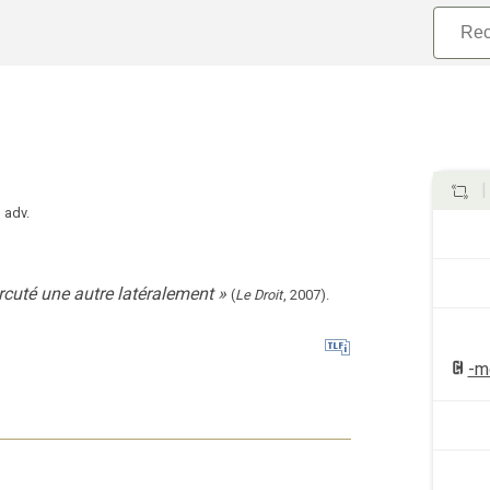
adv.
rcuté une autre latéralement
»
(
Le Droit
,
2007
).
-m