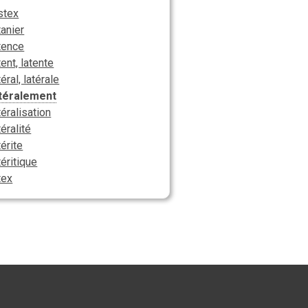
stex
tanier
tence
tent, latente
téral, latérale
atéralement
téralisation
téralité
térite
téritique
tex