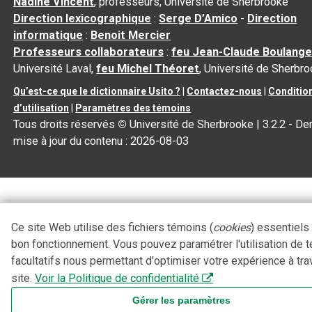
Nadine Vincent
, professeurs, Université de Sherbrooke
Direction lexicographique
:
Serge D’Amico
-
Direction
informatique
:
Benoit Mercier
Professeurs collaborateurs
:
feu Jean-Claude Boulange
Université Laval,
feu Michel Théoret
, Université de Sherbr
Qu’est-ce que le dictionnaire Usito ?
|
Contactez-nous
|
Conditio
d’utilisation
|
Paramètres des témoins
Tous droits réservés
©
Université de Sherbrooke |
3.2.2
- Der
mise à jour du contenu :
2026-08-03
Ce site Web utilise des fichiers témoins (
cookies
) essentiels
bon fonctionnement. Vous pouvez paramétrer l'utilisation de 
facultatifs nous permettant d'optimiser votre expérience à tra
site.
Voir la Politique de confidentialité
Gérer les paramètres