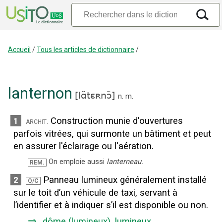
Accueil
/
Tous les articles de dictionnaire
/
lanternon
[
lɑ̃tɛʀnɔ̃
]
n.
m.
Construction munie d'ouvertures
1
archit.
parfois vitrées, qui surmonte un bâtiment et peut
en assurer l'éclairage ou l'aération.
On emploie aussi
lanterneau
.
REM.
Panneau lumineux généralement installé
2
Q/C
sur le toit d’un véhicule de taxi, servant à
l’identifier et à indiquer s’il est disponible ou non.
⇒
dôme (lumineux)
,
lumineux
.