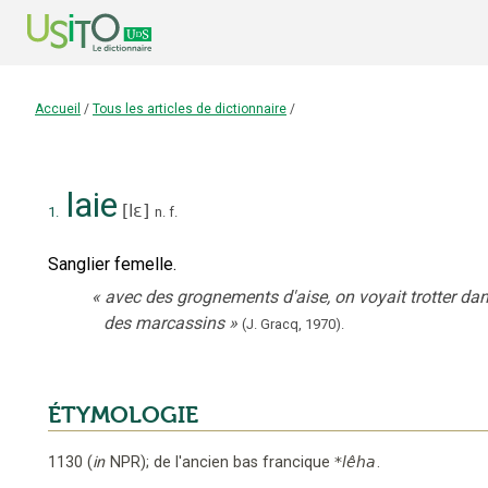
Accueil
/
Tous les articles de dictionnaire
/
laie
[
lɛ
]
1.
n.
f.
Sanglier femelle.
«
avec des grognements d'aise, on voyait trotter dan
des marcassins
»
(J. Gracq,
1970
).
ÉTYMOLOGIE
1130
(
in
NPR
);
de l'ancien bas francique
*lêha
.