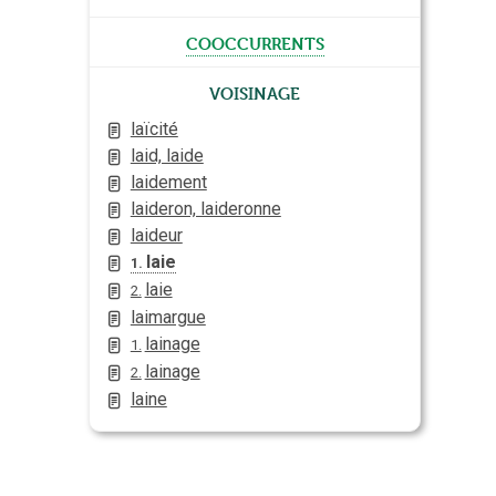
cooccurrents
Voisinage
laïcité
laid, laide
laidement
laideron, laideronne
laideur
laie
1.
laie
2.
laimargue
lainage
1.
lainage
2.
laine