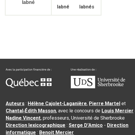
labné
labné
labnés
Auteurs
:
Hélène Cajolet-Laganière
,
Pierre Martel
et
Chantal‑Édith Masson
, avec le concours de
Louis Mercier
Nadine Vincent
, professeurs, Université de Sherbrooke
Direction lexicographique
:
Serge D’Amico
-
Direction
informatique
:
Benoit Mercier