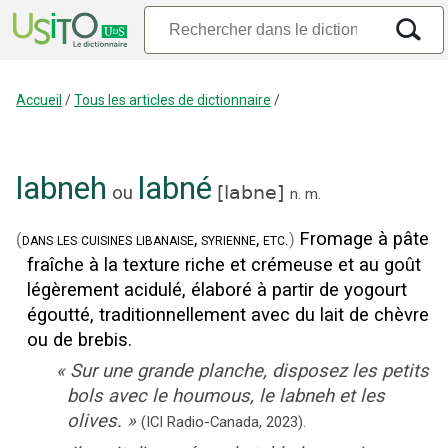
Accueil
/
Tous les articles de dictionnaire
/
labneh
labné
ou
[
labne
]
n.
m.
Fromage à pâte
(
dans les cuisines libanaise, syrienne, etc.
)
fraîche à la texture riche et crémeuse et au goût
légèrement acidulé, élaboré à partir de yogourt
égoutté, traditionnellement avec du lait de chèvre
ou de brebis.
«
Sur une grande planche, disposez les petits
bols avec le houmous, le labneh et les
olives.
»
(
ICI Radio-Canada
,
2023
).