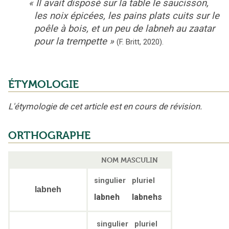
«
Il avait disposé sur la table le saucisson,
les noix épicées, les pains plats cuits sur le
poêle à bois, et un peu de labneh au zaatar
pour la trempette
»
(
F. Britt
,
2020
).
ÉTYMOLOGIE
L'étymologie de cet article est en cours de révision.
ORTHOGRAPHE
NOM MASCULIN
singulier
pluriel
labneh
labneh
labnehs
singulier
pluriel