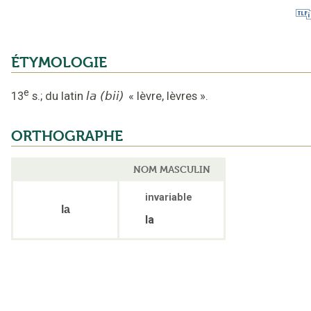
ÉTYMOLOGIE
e
13
s.
;
du latin
la (bii)
«
lèvre, lèvres
».
ORTHOGRAPHE
NOM MASCULIN
invariable
la
la