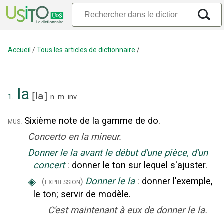
Accueil
/
Tous les articles de dictionnaire
/
la
[
la
]
1.
n.
m.
inv.
Sixième note de la gamme de do.
mus.
Concerto en la mineur.
Donner le la avant le début d'une pièce, d'un
concert
:
donner le ton sur lequel s'ajuster.
◈
Donner le la
:
donner l'exemple,
(expression)
le ton
;
servir de modèle.
C'est maintenant à eux de donner le la.