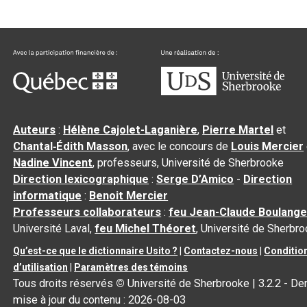
Auteurs
:
Hélène Cajolet-Laganière
,
Pierre Martel
et
Chantal‑Édith Masson
, avec le concours de
Louis Mercier
Nadine Vincent
, professeurs, Université de Sherbrooke
Direction lexicographique
:
Serge D’Amico
-
Direction
informatique
:
Benoit Mercier
Professeurs collaborateurs
:
feu Jean-Claude Boulange
Université Laval,
feu Michel Théoret
, Université de Sherbr
Qu’est-ce que le dictionnaire Usito ?
|
Contactez-nous
|
Conditio
d’utilisation
|
Paramètres des témoins
Tous droits réservés
©
Université de Sherbrooke |
3.2.2
- Der
mise à jour du contenu :
2026-08-03