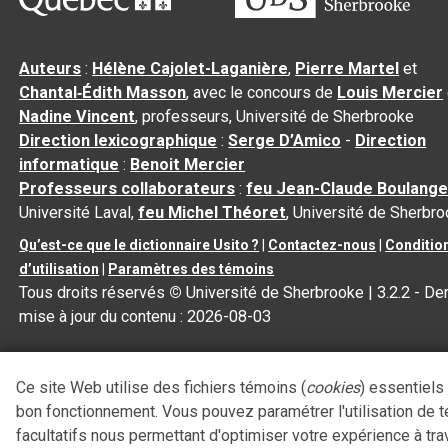
Auteurs
:
Hélène Cajolet-Laganière
,
Pierre Martel
et
Chantal‑Édith Masson
, avec le concours de
Louis Mercier
Nadine Vincent
, professeurs, Université de Sherbrooke
Direction lexicographique
:
Serge D’Amico
-
Direction
informatique
:
Benoit Mercier
Professeurs collaborateurs
:
feu Jean-Claude Boulange
Université Laval,
feu Michel Théoret
, Université de Sherbr
Qu’est-ce que le dictionnaire Usito ?
|
Contactez-nous
|
Conditio
d’utilisation
|
Paramètres des témoins
Tous droits réservés
©
Université de Sherbrooke |
3.2.2
- Der
mise à jour du contenu :
2026-08-03
Ce site Web utilise des fichiers témoins (
cookies
) essentiels
bon fonctionnement. Vous pouvez paramétrer l'utilisation de 
facultatifs nous permettant d'optimiser votre expérience à tra