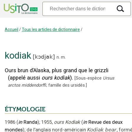
Accueil
/
Tous les articles de dictionnaire
/
kodiak
[
kɔdjak
]
n.
m.
Ours brun d’Alaska, plus grand que le grizzli
(appelé aussi
ours kodiak
).
[
Sous-espèce
Ursus
arctos middendorffi
; famille des ursidés.
]
ÉTYMOLOGIE
1986
(
in
Randa
);
1955
,
ours Kodiak
(
in
Revue des deux
mondes
);
de l’anglais nord-américain
Kodiak bear
,
form