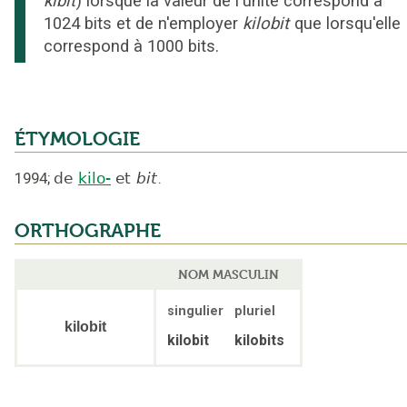
kibit
) lorsque la valeur de l'unité correspond à
1024 bits et de n'employer
kilobit
que lorsqu'elle
correspond à 1000 bits.
ÉTYMOLOGIE
1994
;
de
kilo-
et
bit
.
ORTHOGRAPHE
NOM MASCULIN
singulier
pluriel
kilobit
kilobit
kilobits