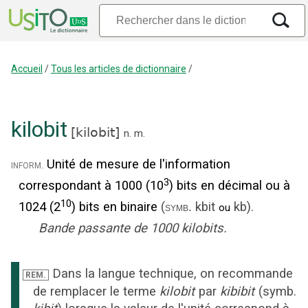
Accueil
/
Tous les articles de dictionnaire
/
kilobit
[
kilobit
]
n.
m.
Unité de mesure de l'information
inform.
3
correspondant à 1000 (10
) bits en décimal ou à
10
1024 (2
) bits en binaire
(
kbit
kb
).
symb.
ou
Bande passante de 1000 kilobits.
Dans la langue technique, on recommande
REM.
de remplacer le terme
kilobit
par
kibibit
(symb.