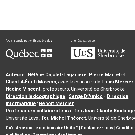
Auteurs
:
Hélène Cajolet-Laganière
,
Pierre Martel
et
Chantal‑Édith Masson
, avec le concours de
Louis Mercier
Nadine Vincent
, professeurs, Université de Sherbrooke
Direction lexicographique
:
Serge D’Amico
-
Direction
informatique
:
Benoit Mercier
Professeurs collaborateurs
:
feu Jean-Claude Boulange
Université Laval,
feu Michel Théoret
, Université de Sherbr
Qu’est-ce que le dictionnaire Usito ?
|
Contactez-nous
|
Conditio