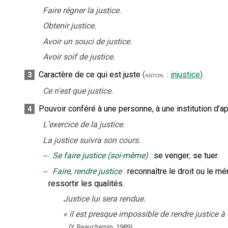
Faire régner la justice.
Obtenir justice.
Avoir un souci de justice.
Avoir soif de justice.
Caractère de ce qui est juste
(
:
injustice
).
3
anton.
Ce n'est que justice.
Pouvoir conféré à une personne, à une institution d’app
4
L’exercice de la justice.
La justice suivra son cours.
‒
Se faire justice (soi-même)
:
se venger
;
se tuer.
‒
Faire, rendre justice
:
reconnaître le droit ou le mé
ressortir les qualités.
Justice lui sera rendue.
«
il est presque impossible de rendre justice
(Y. Beauchemin,
1989).