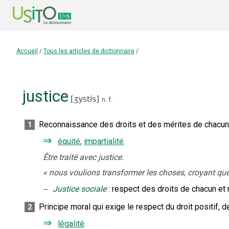
Accueil
/
Tous les articles de dictionnaire
/
justice
[
ʒystis
]
n.
f.
Reconnaissance des droits et des mérites de chacun
1
⇒
équité
,
impartialité
.
Être traité avec justice.
«
nous voulions transformer les choses, croyant que 
‒
Justice sociale
:
respect des droits de chacun et 
Principe moral qui exige le respect du droit positif, d
2
⇒
légalité
.