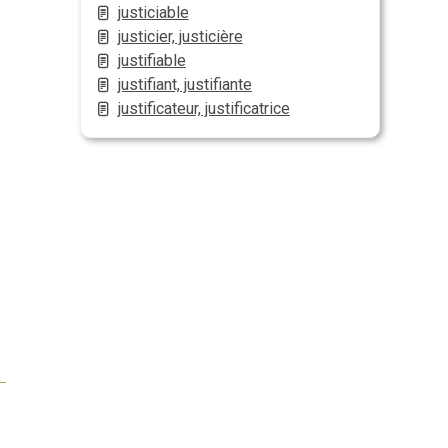
justiciable
justicier, justicière
justifiable
justifiant, justifiante
justificateur, justificatrice