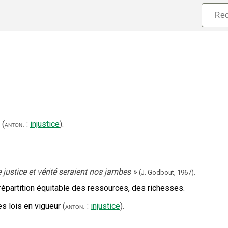
(
:
injustice
).
anton.
justice et vérité seraient nos jambes
»
(J. Godbout,
1967).
répartition équitable des ressources, des richesses.
es lois en vigueur
(
:
injustice
).
anton.